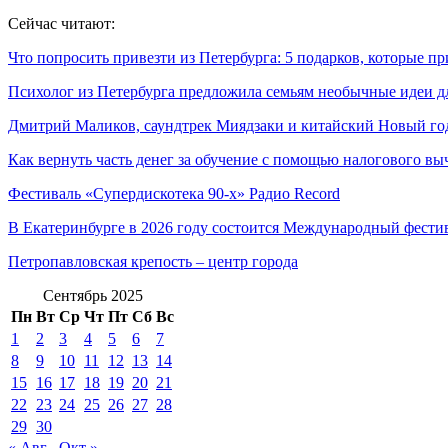
Сейчас читают:
Что попросить привезти из Петербурга: 5 подарков, которые пр
Психолог из Петербурга предложила семьям необычные идеи д
Дмитрий Маликов, саундтрек Миядзаки и китайский Новый год:
Как вернуть часть денег за обучение с помощью налогового выч
Фестиваль «Супердискотека 90-х» Радио Record
В Екатеринбурге в 2026 году состоится Международный фести
Петропавловская крепость – центр города
Сентябрь 2025
Пн
Вт
Ср
Чт
Пт
Сб
Вс
1
2
3
4
5
6
7
8
9
10
11
12
13
14
15
16
17
18
19
20
21
22
23
24
25
26
27
28
29
30
« Авг
Окт »