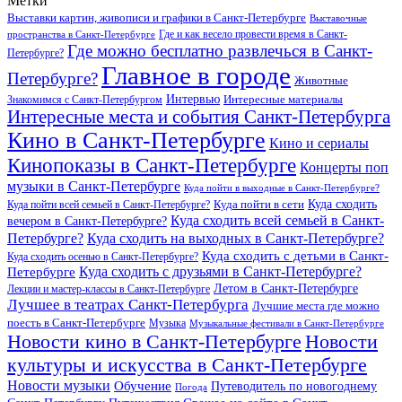
Метки
Выставки картин, живописи и графики в Санкт-Петербурге
Выставочные
Где и как весело провести время в Санкт-
пространства в Санкт-Петербурге
Где можно бесплатно развлечься в Санкт-
Петербурге?
Главное в городе
Петербурге?
Животные
Интервью
Интересные материалы
Знакомимся с Санкт-Петербургом
Интересные места и события Санкт-Петербурга
Кино в Санкт-Петербурге
Кино и сериалы
Кинопоказы в Санкт-Петербурге
Концерты поп
музыки в Санкт-Петербурге
Куда пойти в выходные в Санкт-Петербурге?
Куда сходить
Куда пойти всей семьей в Санкт-Петербурге?
Куда пойти в сети
Куда сходить всей семьей в Санкт-
вечером в Санкт-Петербурге?
Петербурге?
Куда сходить на выходных в Санкт-Петербурге?
Куда сходить с детьми в Санкт-
Куда сходить осенью в Санкт-Петербурге?
Куда сходить с друзьями в Санкт-Петербурге?
Петербурге
Летом в Санкт-Петербурге
Лекции и мастер-классы в Санкт-Петербурге
Лучшее в театрах Санкт-Петербурга
Лучшие места где можно
поесть в Санкт-Петербурге
Музыка
Музыкальные фестивали в Санкт-Петербурге
Новости кино в Санкт-Петербурге
Новости
культуры и искусства в Санкт-Петербурге
Новости музыки
Обучение
Путеводитель по новогоднему
Погода