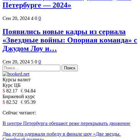
Петербурге — 2024»
Сен 20, 2024
4
0
0
Появились новые кадры из сериала
«Звездные войны: Опорная команда» с
Джудом Лоу и…
Сен 20, 2024
5
0
0
Курсы валют
Курс ЦБ
$
82.17
€
94.84
Биржевой курс
$
82.52
€
95.39
Сейчас читают:
В центре Петербурга обещают реже перекрывать движение
Два дуэта одержали победу в финале шоу «Две звезды.
Семейный подряд»