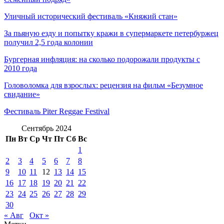
Уличный исторический фестиваль «Княжий стан»
За пьяную езду и попытку кражи в супермаркете петербуржец
получил 2,5 года колонии
Бургерная инфляция: на сколько подорожали продукты с
2010 года
Головоломка для взрослых: рецензия на фильм «Безумное
свидание»
Фестиваль Piter Reggae Festival
Сентябрь 2024
Пн
Вт
Ср
Чт
Пт
Сб
Вс
1
2
3
4
5
6
7
8
9
10
11
12
13
14
15
16
17
18
19
20
21
22
23
24
25
26
27
28
29
30
« Авг
Окт »