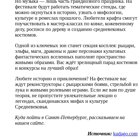
Но музыка — лишь часть грандиозного праздника. На
фестивале будут работать тематические стенды, где
можно окунуться в историю, узнать о мифологии,
культуре и ремеслах прошлого. Любители крафта смогут
поучаствовать в мастер-классах по ковке, кожевенному
делу, росписи по дереву и созданию средневековых
костюмов.
Одной из ключевых зон станет секция косплея: рыцари,
эльфы, маги, драконы и даже персонажи культовых
фантастических вселенных наполнят пространство
живыми образами. Вас ждёт зрелищный парад костюмов
и конкурсы на лучший образ!
Любите историю и приключения? На фестивале вас
ждут реконструкторы с рыцарскими боями, стрельбой из
лука и живыми ролевыми играми. Если же вам по душе
теория, не пропустите увлекательные лекции о
легендах, скандинавских мифах и культуре
Средневековья.
Куда пойти в Санкт-Петербурге
, рассказываем на
нашем сайте.
Источник:
kudago.com