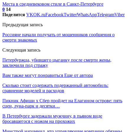
Места в средневековом стиле в Санкт-Петербурге
0
14
Поделится
VK
OK.ru
Facebook
Twitter
WhatsApp
Telegram
Viber
Предыдущая запись
Россияне начали получать от мошенников сообщения о
смерти знакомых
Следующая запись
Петербуржца, убившего цыганку после смерти жены,
заключили под стражу
Вам также могут понравиться
Еще от автора
Сколько стоит содержать подержанный автомобиль:
сравнение моделей и расходов
Пикник Афиши x Сбер пройдет на Елагином острове: пять
сцен, луна-парк и десятки…
В Петербурге задержали мужчину, в пьяном виде
бросавшегося с ножом на прохожих
Минстрой напомнил, что управляющие компании обязаны