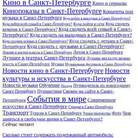
Кино в Санкт-Петербурге
Кино и сериалы
Кинопоказы в Санкт-Петербурге
Концерты поп
музыки в Санкт-Петербурге
Куда пойти в выходные в Санкт-Петербурге?
Куда сходить
Куда пойти всей семьей в Санкт-Петербурге?
Куда пойти в сети
Куда сходить всей семьей в Санкт-
вечером в Санкт-Петербурге?
Петербурге?
Куда сходить на выходных в Санкт-Петербурге?
Куда сходить с детьми в Санкт-
Куда сходить осенью в Санкт-Петербурге?
Куда сходить с друзьями в Санкт-Петербурге?
Петербурге
Летом в Санкт-Петербурге
Лекции и мастер-классы в Санкт-Петербурге
Лучшее в театрах Санкт-Петербурга
Лучшие места где можно
поесть в Санкт-Петербурге
Музыка
Музыкальные фестивали в Санкт-Петербурге
Новости кино в Санкт-Петербурге
Новости
культуры и искусства в Санкт-Петербурге
Новости музыки
Обучение
Путеводитель по новогоднему
Погода
Свежее на сайте в Санкт-
Санкт-Петербургу
Путешествия
События в мире
Петербурге
Современное
искусство в Санкт-Петербурге
Стендап в Санкт-Петербурге
Транспорт
Чем
Туризм в Санкт-Петербурге
Фото
Уроки творчества
заняться в свободное время в Санкт-Петербурге?
Сейчас читают
Сколько стоит содержать подержанный автомобиль: