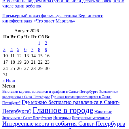
В России на водоемах за сутки погибли десять человек, в том
числе один ребенок
Премьерный показ фильма-участника Берлинского
кинофестиваля «Что знает Мариэль»
Август 2026
Пн
Вт
Ср
Чт
Пт
Сб
Вс
1
2
3
4
5
6
7
8
9
10
11
12
13
14
15
16
17
18
19
20
21
22
23
24
25
26
27
28
29
30
31
« Июл
Метки
Выставки картин, живописи и графики в Санкт-Петербурге
Выставочные
Где и как весело провести время в Санкт-
пространства в Санкт-Петербурге
Где можно бесплатно развлечься в Санкт-
Петербурге?
Главное в городе
Петербурге?
Животные
Интервью
Интересные материалы
Знакомимся с Санкт-Петербургом
Интересные места и события Санкт-Петербурга