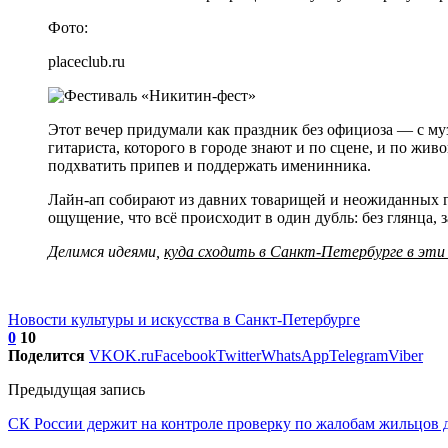
Фото:
placeclub.ru
Этот вечер придумали как праздник без официоза — с му
гитариста, которого в городе знают и по сцене, и по жив
подхватить припев и поддержать именинника.
Лайн‑ап собирают из давних товарищей и неожиданных го
ощущение, что всё происходит в один дубль: без глянца,
Делимся идеями,
куда сходить в Санкт-Петербурге в эти
Новости культуры и искусства в Санкт-Петербурге
0
10
Поделится
VK
OK.ru
Facebook
Twitter
WhatsApp
Telegram
Viber
Предыдущая запись
СК России держит на контроле проверку по жалобам жильцов 