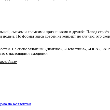
зыкой, смехом и громкими признаниями в дружбе. Повод серьёзны
ой подаче. Но формат здесь совсем не концерт по случаю: это ско
стей. На сцене заявлены «Диагноз», «Невестина», «ОСА», «кРоме
 зато с настоящими эмоциями.
 выходные
.
дома на Коллонтай