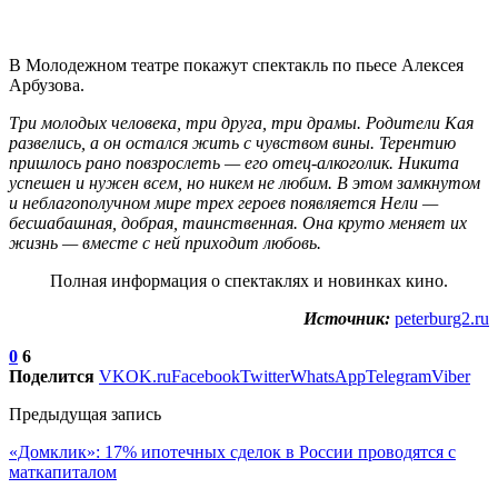
В Молодежном театре покажут спектакль по пьесе Алексея
Арбузова.
Три молодых человека, три друга, три драмы. Родители Кая
развелись, а он остался жить с чувством вины. Терентию
пришлось рано повзрослеть — его отец-алкоголик. Никита
успешен и нужен всем, но никем не любим. В этом замкнутом
и неблагополучном мире трех героев появляется Нели —
бесшабашная, добрая, таинственная. Она круто меняет их
жизнь — вместе с ней приходит любовь.
Полная информация о спектаклях и новинках кино.
Источник:
peterburg2.ru
0
6
Поделится
VK
OK.ru
Facebook
Twitter
WhatsApp
Telegram
Viber
Предыдущая запись
«Домклик»: 17% ипотечных сделок в России проводятся с
маткапиталом