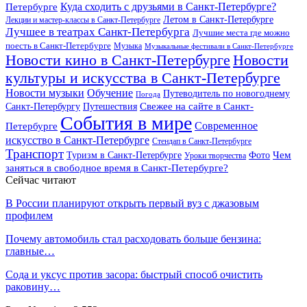
Куда сходить с друзьями в Санкт-Петербурге?
Петербурге
Летом в Санкт-Петербурге
Лекции и мастер-классы в Санкт-Петербурге
Лучшее в театрах Санкт-Петербурга
Лучшие места где можно
поесть в Санкт-Петербурге
Музыка
Музыкальные фестивали в Санкт-Петербурге
Новости кино в Санкт-Петербурге
Новости
культуры и искусства в Санкт-Петербурге
Новости музыки
Обучение
Путеводитель по новогоднему
Погода
Свежее на сайте в Санкт-
Санкт-Петербургу
Путешествия
События в мире
Петербурге
Современное
искусство в Санкт-Петербурге
Стендап в Санкт-Петербурге
Транспорт
Чем
Туризм в Санкт-Петербурге
Фото
Уроки творчества
заняться в свободное время в Санкт-Петербурге?
Сейчас читают
В России планируют открыть первый вуз с джазовым
профилем
Почему автомобиль стал расходовать больше бензина:
главные…
Сода и уксус против засора: быстрый способ очистить
раковину…