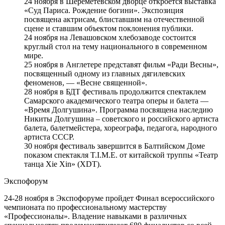
24 ноября в Шереметевском дворце откроется выставка
«Суд Париса. Рождение богини». Экспозиция
посвящена актрисам, блиставшим на отечественной
сцене и ставшим объектом поклонения публики.
24 ноября на Левашовском хлебозаводе состоится
круглый стол на тему национального в современном
мире.
25 ноября в Англетере представят фильм «Ради Весны»,
посвященный одному из главных дягилевских
феноменов, — «Весне священной».
28 ноября в БДТ фестиваль продолжится спектаклем
Самарского академического театра оперы и балета —
«Время Долгушина». Программа посвящена наследию
Никиты Долгушина – советского и российского артиста
балета, балетмейстера, хореографа, педагога, народного
артиста СССР.
30 ноября фестиваль завершится в Балтийском Доме
показом спектакля T.I.M.E. от китайской труппы «Театр
танца Xie Xin» (XDT).
Экспофорум
24-28 ноября в Экспофоруме пройдет Финал всероссийского
чемпионата по профессиональному мастерству
«Профессионалы». Владение навыками в различных