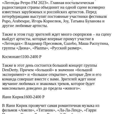
«Легенды Ретро FM 2023». Главная ностальгическая
радиостанция страны объединит на одной сцене всемирно
известных зарубежных и российских артистов. Перед
петербуржцами выступят постоянные участники фестиваля
Pupo, Arabesque, Игорь Корнелюк, Joy, Татьяна Буланова и
другие любимые артисты.
Также в этом году зрителей ждет много сюрпризов – на сцену
выйдут артисты, которые впервые примут участие в
«Легендах»: Владимир Пресняков, Gazebo, Маша Распутина,
группы «Дюна», «Plazma», «Русский размер».
Космонавт1100-2400 Р
Также в этот день состоится большой концерт группы
DenDerty. Причем «большой» в значении «большой
эксперимент» и «большое открытие», которые Ден и его
команда совершат вместе с вами. Зрителей ждет иное
звучание любимых и знакомых треков, которое будет
максимально доведено до предела «живого».
Яани Кирик1600-2400 Р
В Яани Кирик прозвучит самая романтичная музыка из
фильмов «Амели», «Титаник», «Ла-Ла-Ленд», «Гарри