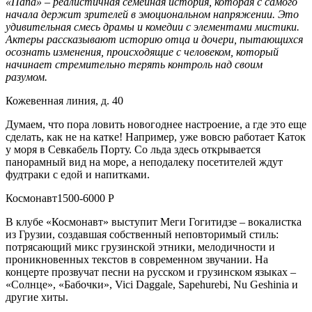
«Папа» – реалистичная семейная история, которая с самого
начала держит зрителей в эмоциональном напряжении. Это
удивительная смесь драмы и комедии с элементами мистики.
Актеры рассказывают историю отца и дочери, пытающихся
осознать изменения, происходящие с человеком, который
начинает стремительно терять контроль над своим
разумом.
Кожевенная линия, д. 40
Думаем, что пора ловить новогоднее настроение, а где это еще
сделать, как не на катке! Например, уже вовсю работает Каток
у моря в Севкабель Порту. Со льда здесь открывается
панорамный вид на море, а неподалеку посетителей ждут
фудтраки с едой и напитками.
Космонавт1500-6000 Р
В клубе «Космонавт» выступит Меги Гогитидзе – вокалистка
из Грузии, создавшая собственный неповторимый стиль:
потрясающий микс грузинской этники, мелодичности и
проникновенных текстов в современном звучании. На
концерте прозвучат песни на русском и грузинском языках –
«Солнце», «Бабочки», Vici Daggale, Sapehurebi, Nu Geshinia и
другие хиты.