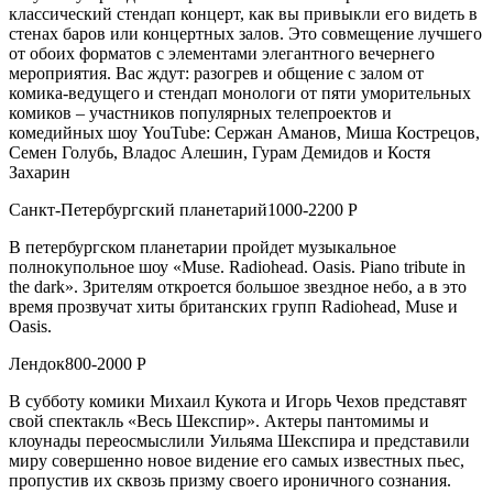
классический стендап концерт, как вы привыкли его видеть в
стенах баров или концертных залов. Это совмещение лучшего
от обоих форматов с элементами элегантного вечернего
мероприятия. Вас ждут: разогрев и общение с залом от
комика-ведущего и стендап монологи от пяти уморительных
комиков – участников популярных телепроектов и
комедийных шоу YouTube: Сержан Аманов, Миша Кострецов,
Семен Голубь, Владос Алешин, Гурам Демидов и Костя
Захарин
Санкт-Петербургский планетарий1000-2200 Р
В петербургском планетарии пройдет музыкальное
полнокупольное шоу «Muse. Radiohead. Oasis. Piano tribute in
the dark». Зрителям откроется большое звездное небо, а в это
время прозвучат хиты британских групп Radiohead, Muse и
Oasis.
Лендок800-2000 Р
В субботу комики Михаил Кукота и Игорь Чехов представят
свой спектакль «Весь Шекспир». Актеры пантомимы и
клоунады переосмыслили Уильяма Шекспира и представили
миру совершенно новое видение его самых известных пьес,
пропустив их сквозь призму своего ироничного сознания.