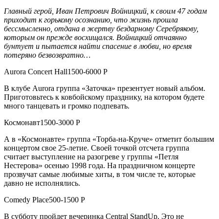
Главный герой, Иван Петрович Войницкий, к своим 47 годам
приходит к горькому осознанию, что жизнь прошла
бессмысленно, отдана в жертву бездарному Серебрякову,
которым он прежде восхищался. Войницкий отчаянно
бунтует и пытается найти спасение в любви, но время
потеряно безвозвратно…
Aurora Concert Hall1500-6000 Р
В клубе Aurora группа «Заточка» презентует новый альбом.
Приготовьтесь к ковбойскому празднику, на котором будете
много танцевать и громко подпевать.
Космонавт1500-3000 Р
А в «Космонавте» группа «Торба-на-Круче» отметит большим
концертом свое 25-летие. Своей точкой отсчета группа
считает выступление на разогреве у группы «Петля
Нестерова» осенью 1998 года. На праздничном концерте
прозвучат самые любимые хиты, в том числе те, которые
давно не исполнялись.
Comedy Place500-1500 Р
В субботу пройдет вечеринка Central StandUp. Это не