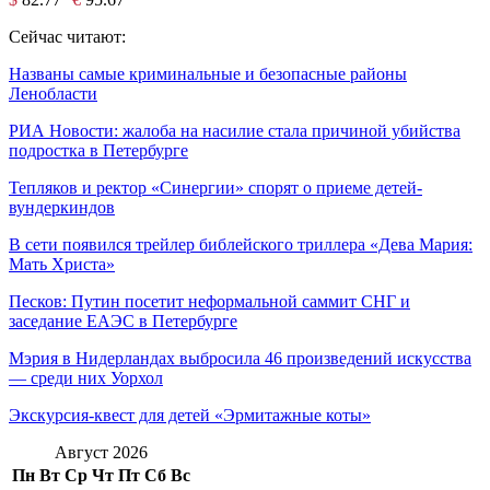
Сейчас читают:
Названы самые криминальные и безопасные районы
Ленобласти
РИА Новости: жалоба на насилие стала причиной убийства
подростка в Петербурге
Тепляков и ректор «Синергии» спорят о приеме детей-
вундеркиндов
В сети появился трейлер библейского триллера «Дева Мария:
Мать Христа»
Песков: Путин посетит неформальной саммит СНГ и
заседание ЕАЭС в Петербурге
Мэрия в Нидерландах выбросила 46 произведений искусства
— среди них Уорхол
Экскурсия-квест для детей «Эрмитажные коты»
Август 2026
Пн
Вт
Ср
Чт
Пт
Сб
Вс