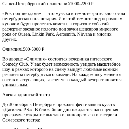
Санкт-Петербургский планетарий1000-2200 Р
«Рок под звездами» — это музыка в темноте зрительного зала
петербургского планетария. И в этой темноте под огромным
куполом будут пролетать кометы, а горизонт событий
расчертит звездное полотно под звуки шедевров мирового
рока от Queen, Linkin Park, Aerosmith, Nirvana и многих
других.
Олимпия1500-5000 Р
Во дворце «Олимпия» состоится вечеринка питерского
Comedy Club. У вас будет возможность увидеть масштабное
шоу, в рамках которого на сцену выйдут любимые комики-
резиденты петербургского камеди. На каждом шоу меняется
состав выступающих, за счет чего каждый вечер становится
уникальным.
Александринский театр
До 30 ноября в Петербурге проходит фестиваль искусств
«Дягилев. P.S.». В ближайшие дни ожидается насыщенная
программа: открытие выставки, кинопремьера и гастроли
Самарского театра: