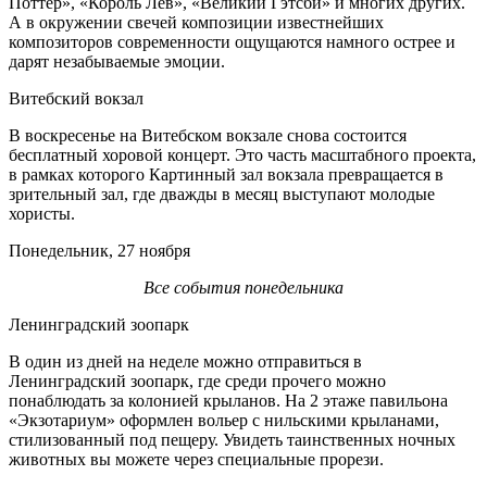
Поттер», «Король Лев», «Великий Гэтсби» и многих других.
А в окружении свечей композиции известнейших
композиторов современности ощущаются намного острее и
дарят незабываемые эмоции.
Витебский вокзал
В воскресенье на Витебском вокзале снова состоится
бесплатный хоровой концерт. Это часть масштабного проекта,
в рамках которого Картинный зал вокзала превращается в
зрительный зал, где дважды в месяц выступают молодые
хористы.
Понедельник, 27 ноября
Все события понедельника
Ленинградский зоопарк
В один из дней на неделе можно отправиться в
Ленинградский зоопарк, где среди прочего можно
понаблюдать за колонией крыланов. На 2 этаже павильона
«Экзотариум» оформлен вольер с нильскими крыланами,
стилизованный под пещеру. Увидеть таинственных ночных
животных вы можете через специальные прорези.