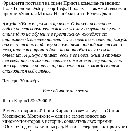
Франдетти поставил на сцене Приюта комедианта мюзикл
Пола Гордона Daddy-Long-Legs. В ролях — также обладатели
премии «Золотая Маска» Иван Ожогин и Юлия Дякина.
Джуди Эббот выросла в приюте. Одно-единственное
событие переворачивает всю ее жизнь: девушка получает
стипендию на обучение в престижном колледже от
анонимного благотворителя. По условиям соглашения, Джуди
должна писать тайному покровителю подробные письма о
том, что с ней происходит, но ни на одно из них он не
ответит. И Джуди пишет, ведь в ее новой жизни столько
неизведанного и захватывающего. Но желание узнать, кто
же скрывается по ту сторону переписки, с каждым днем
становится всё сильнее.
Четверг, 30 ноября
Все события четверга
Яани Кирик1200-2000 Р
В стенах старинной Яани Кирик прозвучит музыка Эннио
Морриконе. Морриконе – один из самых известных
кинокомпозиторов в истории, обладатель двух премий
«Оскар» и других кинонаград. В этот вечер для вас прозвучит