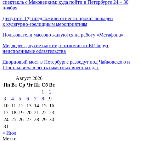
спектакль с Маковецким: куда пойти в Петербурге 24 – 30
ноября
Депутаты ГД предложили отнести прокат лошадей
к культурно-зрелищным мероприятиям
Пользователи массово жалуются на работу «Мегафона»
Медведев: другие партии, в отличие от ЕР, берут
неисполнимые обязательства
Дворцовый мост в Петербурге разведут под Чайковского и
Шостаковича в честь памятных военных дат
Август 2026
Пн
Вт
Ср
Чт
Пт
Сб
Вс
1
2
3
4
5
6
7
8
9
10
11
12
13
14
15
16
17
18
19
20
21
22
23
24
25
26
27
28
29
30
31
« Июл
Метки