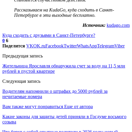
Рассказываем на KudaGo,
куда сходить в Санкт-
Петербурге в эти выходные бесплатно
.
Источник:
kudago.com
Куда сходить с друзьями в Санкт-Петербурге?
0
6
Поделится
VK
OK.ru
Facebook
Twitter
WhatsApp
Telegram
Viber
Предыдущая запись
Жительница Ярославля обнаружила счет за воду на 11,5 млн
рублей в пустой квартире
Следующая запись
Водителям напомнили о штрафах до 5000 рублей за
нечитаемые номера
Вам также могут понравиться
Еще от автора
Какие законы для защиты детей приняли в Госдуме восьмого
созыва
Что берут с собой опытные водители в 2026 году: новый