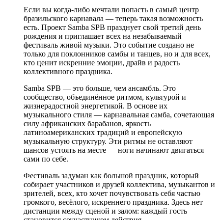
Если вы когда-либо мечтали попасть в самый центр
бразильского карнавала — теперь такая возможность
есть. Проект Samba SPB празднует свой третий день
рождения и приглашает всех на незабываемый
фестиваль живой музыки. Это событие создано не
только для поклонников самбы и танцев, но и для всех,
кто ценит искренние эмоции, драйв и радость
коллективного праздника.
Samba SPB — это больше, чем ансамбль. Это
сообщество, объединённое ритмом, культурой и
жизнерадостной энергетикой. В основе их
музыкального стиля — карнавальная самба, сочетающая
силу африканских барабанов, яркость
латиноамериканских традиций и европейскую
музыкальную структуру. Эти ритмы не оставляют
шансов устоять на месте — ноги начинают двигаться
сами по себе.
Фестиваль задуман как большой праздник, который
собирает участников и друзей коллектива, музыкантов и
зрителей, всех, кто хочет почувствовать себя частью
громкого, весёлого, искреннего праздника. Здесь нет
дистанции между сценой и залом: каждый гость
становится соучастником действия.