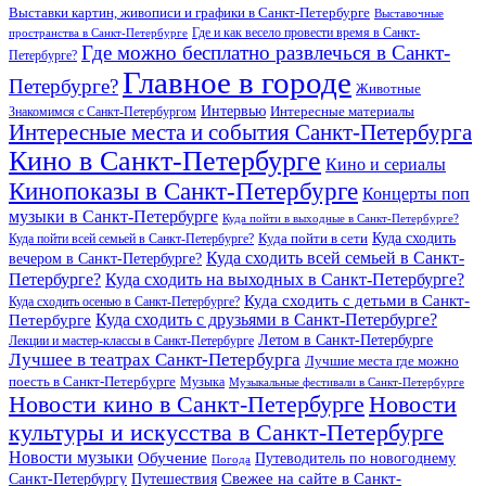
Выставки картин, живописи и графики в Санкт-Петербурге
Выставочные
Где и как весело провести время в Санкт-
пространства в Санкт-Петербурге
Где можно бесплатно развлечься в Санкт-
Петербурге?
Главное в городе
Петербурге?
Животные
Интервью
Интересные материалы
Знакомимся с Санкт-Петербургом
Интересные места и события Санкт-Петербурга
Кино в Санкт-Петербурге
Кино и сериалы
Кинопоказы в Санкт-Петербурге
Концерты поп
музыки в Санкт-Петербурге
Куда пойти в выходные в Санкт-Петербурге?
Куда сходить
Куда пойти всей семьей в Санкт-Петербурге?
Куда пойти в сети
Куда сходить всей семьей в Санкт-
вечером в Санкт-Петербурге?
Петербурге?
Куда сходить на выходных в Санкт-Петербурге?
Куда сходить с детьми в Санкт-
Куда сходить осенью в Санкт-Петербурге?
Куда сходить с друзьями в Санкт-Петербурге?
Петербурге
Летом в Санкт-Петербурге
Лекции и мастер-классы в Санкт-Петербурге
Лучшее в театрах Санкт-Петербурга
Лучшие места где можно
поесть в Санкт-Петербурге
Музыка
Музыкальные фестивали в Санкт-Петербурге
Новости кино в Санкт-Петербурге
Новости
культуры и искусства в Санкт-Петербурге
Новости музыки
Обучение
Путеводитель по новогоднему
Погода
Свежее на сайте в Санкт-
Санкт-Петербургу
Путешествия