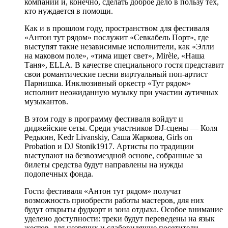
компании и, конечно, сделать доброе дело в пользу тех,
кто нуждается в помощи.
Как и в прошлом году, пространством для фестиваля
«Антон тут рядом» послужит «Севкабель Порт», где
выступят такие независимые исполнители, как «Элли
на маковом поле», «тима ищет свет», Mirèle, «Наша
Таня», ELLA. В качестве специального гостя представит
свои романтические песни виртуальный поп-артист
Парнишка. Инклюзивный оркестр «Тут рядом»
исполнит неожиданную музыку при участии аутичных
музыкантов.
В этом году в программу фестиваля войдут и
диджейские сеты. Среди участников DJ-сцены — Коля
Редькин, Kedr Livanskiy, Саша Жаркова, Girls on
Probation и DJ Stonik1917. Артисты по традиции
выступают на безвозмездной основе, собранные за
билеты средства будут направлены на нужды
подопечных фонда.
Гости фестиваля «Антон тут рядом» получат
возможность приобрести работы мастеров, для них
будут открыты фудкорт и зона отдыха. Особое внимание
уделено доступности: треки будут переведены на язык
жестов, для незрячих и слабовидящие посетители