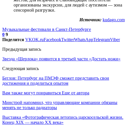
организованы экскурсии, для людей с аутизмом — зона
сенсорной разгрузки.
Источник:
kudago.com
Музыкальные фестивали в Санкт-Петербурге
0
9
Поделится
VK
OK.ru
Facebook
Twitter
WhatsApp
Telegram
Viber
Предыдущая запись
Звезда «Шерлока» появится в третьей части «Достать ножи»
Следующая запись
Беглов: Петербург на ПМЭФ сможет представить свои
достижения и поделиться опытом
Вам также могут понравиться
Еще от автора
Минстрой напомнил, что управляющие компании обязаны
менять не только радиаторы
Выставка «Фотографическая летопись царскосельской жизни.
Конец XIX — начало XX века»