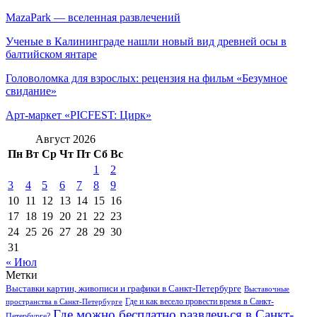
MazaPark — вселенная развлечений
Ученые в Калининграде нашли новый вид древней осы в
балтийском янтаре
Головоломка для взрослых: рецензия на фильм «Безумное
свидание»
Арт-маркет «PICFEST: Цирк»
Август 2026
Пн
Вт
Ср
Чт
Пт
Сб
Вс
1
2
3
4
5
6
7
8
9
10
11
12
13
14
15
16
17
18
19
20
21
22
23
24
25
26
27
28
29
30
31
« Июл
Метки
Выставки картин, живописи и графики в Санкт-Петербурге
Выставочные
Где и как весело провести время в Санкт-
пространства в Санкт-Петербурге
Где можно бесплатно развлечься в Санкт-
Петербурге?