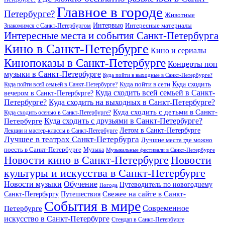
Главное в городе
Петербурге?
Животные
Интервью
Интересные материалы
Знакомимся с Санкт-Петербургом
Интересные места и события Санкт-Петербурга
Кино в Санкт-Петербурге
Кино и сериалы
Кинопоказы в Санкт-Петербурге
Концерты поп
музыки в Санкт-Петербурге
Куда пойти в выходные в Санкт-Петербурге?
Куда сходить
Куда пойти всей семьей в Санкт-Петербурге?
Куда пойти в сети
Куда сходить всей семьей в Санкт-
вечером в Санкт-Петербурге?
Петербурге?
Куда сходить на выходных в Санкт-Петербурге?
Куда сходить с детьми в Санкт-
Куда сходить осенью в Санкт-Петербурге?
Куда сходить с друзьями в Санкт-Петербурге?
Петербурге
Летом в Санкт-Петербурге
Лекции и мастер-классы в Санкт-Петербурге
Лучшее в театрах Санкт-Петербурга
Лучшие места где можно
поесть в Санкт-Петербурге
Музыка
Музыкальные фестивали в Санкт-Петербурге
Новости кино в Санкт-Петербурге
Новости
культуры и искусства в Санкт-Петербурге
Новости музыки
Обучение
Путеводитель по новогоднему
Погода
Свежее на сайте в Санкт-
Санкт-Петербургу
Путешествия
События в мире
Петербурге
Современное
искусство в Санкт-Петербурге
Стендап в Санкт-Петербурге