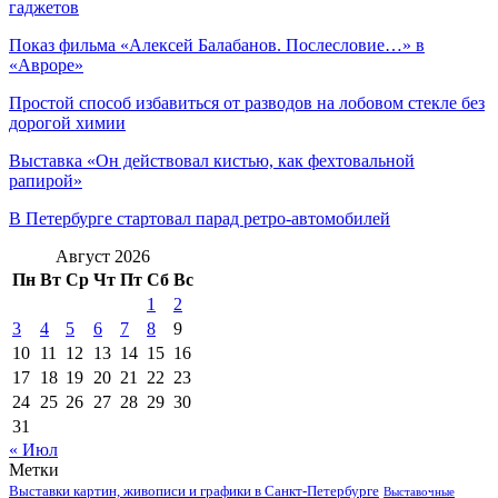
гаджетов
Показ фильма «Алексей Балабанов. Послесловие…» в
«Авроре»
Простой способ избавиться от разводов на лобовом стекле без
дорогой химии
Выставка «Он действовал кистью, как фехтовальной
рапирой»
В Петербурге стартовал парад ретро-автомобилей
Август 2026
Пн
Вт
Ср
Чт
Пт
Сб
Вс
1
2
3
4
5
6
7
8
9
10
11
12
13
14
15
16
17
18
19
20
21
22
23
24
25
26
27
28
29
30
31
« Июл
Метки
Выставки картин, живописи и графики в Санкт-Петербурге
Выставочные