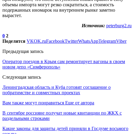
объемы импорта могут резко сократиться, а стоимость
подержанных иномарок на внутреннем рынке заметно
вырастет.
Источник:
peterburg2.ru
0
2
Поделится
VK
OK.ru
Facebook
Twitter
WhatsApp
Telegram
Viber
Предыдущая запись
Оператор поездов в Крым сам ремонтирует вагоны в своем
новом депо «Симферополь»
Следующая запись
Ленинградская область и Куба готовят соглашение о
побратимстве и совместных проектах
Вам также могут понравиться
Еще от автора
В сентябре россияне получат новые квитанции по ЖКХ с
раздельными строками
Какие законы для защиты детей приняли в Госдуме восьмого
созыва