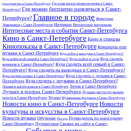
Где и как весело провести время в Санкт-
пространства в Санкт-Петербурге
Где можно бесплатно развлечься в Санкт-
Петербурге?
Главное в городе
Петербурге?
Животные
Интервью
Интересные материалы
Знакомимся с Санкт-Петербургом
Интересные места и события Санкт-Петербурга
Кино в Санкт-Петербурге
Кино и сериалы
Кинопоказы в Санкт-Петербурге
Концерты поп
музыки в Санкт-Петербурге
Куда пойти в выходные в Санкт-Петербурге?
Куда сходить
Куда пойти всей семьей в Санкт-Петербурге?
Куда пойти в сети
Куда сходить всей семьей в Санкт-
вечером в Санкт-Петербурге?
Петербурге?
Куда сходить на выходных в Санкт-Петербурге?
Куда сходить с детьми в Санкт-
Куда сходить осенью в Санкт-Петербурге?
Куда сходить с друзьями в Санкт-Петербурге?
Петербурге
Летом в Санкт-Петербурге
Лекции и мастер-классы в Санкт-Петербурге
Лучшее в театрах Санкт-Петербурга
Лучшие места где можно
поесть в Санкт-Петербурге
Музыка
Музыкальные фестивали в Санкт-Петербурге
Новости кино в Санкт-Петербурге
Новости
культуры и искусства в Санкт-Петербурге
Новости музыки
Обучение
Путеводитель по новогоднему
Погода
Свежее на сайте в Санкт-
Санкт-Петербургу
Путешествия
События в мире