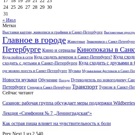
17
18
19
20
21
22
23
24
25
26
27
28
29
30
31
« Июл
Метки
Выставки картин, живописи и графики в Санкт-Петербурге
Выставочные простра
Главное в городе
Животные
Знакомимся с Санкт-Петербур
Петербурге
Кинопоказы в Санк
Кино и сериалы
Куда сход
Куда сходить вечером в Санкт-Петербурге?
Куда пойти в сети
Куда сходить с друзьями в
сходить с детьми в Санкт-Петербурге
где можно поесть в Санкт-Петербурге
Музыка
Музыкальные фестивали в Санкт-Пе
Новости музыки
Обучение
Путеводитель по новогоднему Сан
Погода
Транспорт
Петербурге
Туризм в Санкт-Пе
Стендап в Санкт-Петербурге
Сейчас читают
Сазанов: рабочая группа обсуждает меры поддержки Wildberries
Лекция «Симфония № 7 „Ленинградская“»
Как острая пища влияет на чувствительность к боли
Prev
Next
1 из 2 540