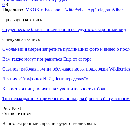
0
3
Поделится
VK
OK.ru
Facebook
Twitter
WhatsApp
Telegram
Viber
Предыдущая запись
Студенческие билеты и зачетки переведут в электронный вид
Следующая запись
Смольный намерен запретить публикацию фото и видео о пос
Вам также могут понравиться
Еще от автора
Сазанов: рабочая группа обсуждает меры поддержки Wildberries
Лекция «Симфония № 7 „Ленинградская“»
Как острая пища влияет на чувствительность к боли
Три неожиданных применения пены для бритья в быту: эконо
Prev
Next
Оставьте ответ
Ваш электронный адрес не будет опубликован.