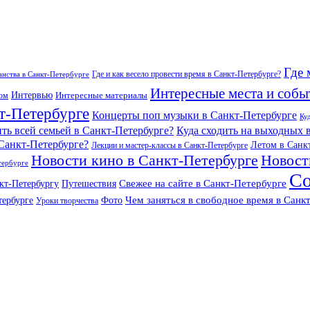
Где 
Где и как весело провести время в Санкт-Петербурге?
нства в Санкт-Петербурге
Интересные места и собы
Интервью
Интересные материалы
гом
т-Петербурге
Концерты поп музыки в Санкт-Петербурге
Ку
ить всей семьей в Санкт-Петербурге?
Куда сходить на выходных 
 Санкт-Петербурге?
Летом в Санк
Лекции и мастер-классы в Санкт-Петербурге
Новости кино в Санкт-Петербурге
Новост
тербурге
Со
Свежее на сайте в Санкт-Петербурге
кт-Петербургу
Путешествия
Чем заняться в свободное время в Санк
тербурге
Фото
Уроки творчества