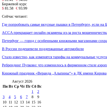
Биржевой курс
$
81.58
€
93.99
Сейчас читают:
Где попробовать самые вкусные пышки в Петербурге, если н
ACCA прекращает онлайн-экзамены из-за роста мошенничест
Петербург — город с особенными книжными магазинами сохран
В России подешевели поддержанные автомобили
Стало известно, как изменятся тарифы на коммунальные услуги
Ребрендинг Пулково: что изменилось в фирменном стиле аэроп
Книжный праздник «Веранда „Альпины“» в ДК имени Кирова
Август 2026
Пн
Вт
Ср
Чт
Пт
Сб
Вс
1
2
3
4
5
6
7
8
9
10
11
12
13
14
15
16