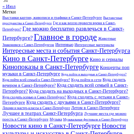
31
« Июл
Метки
Выставки картин, живописи и графики в Санкт-Петербурге
Выставочные
Где и как весело провести время в Санкт-
пространства в Санкт-Петербурге
Где можно бесплатно развлечься в Санкт-
Петербурге?
Главное в городе
Петербурге?
Животные
Интервью
Интересные материалы
Знакомимся с Санкт-Петербургом
Интересные места и события Санкт-Петербурга
Кино в Санкт-Петербурге
Кино и сериалы
Кинопоказы в Санкт-Петербурге
Концерты поп
музыки в Санкт-Петербурге
Куда пойти в выходные в Санкт-Петербурге?
Куда сходить
Куда пойти всей семьей в Санкт-Петербурге?
Куда пойти в сети
Куда сходить всей семьей в Санкт-
вечером в Санкт-Петербурге?
Петербурге?
Куда сходить на выходных в Санкт-Петербурге?
Куда сходить с детьми в Санкт-
Куда сходить осенью в Санкт-Петербурге?
Куда сходить с друзьями в Санкт-Петербурге?
Петербурге
Летом в Санкт-Петербурге
Лекции и мастер-классы в Санкт-Петербурге
Лучшее в театрах Санкт-Петербурга
Лучшие места где можно
поесть в Санкт-Петербурге
Музыка
Музыкальные фестивали в Санкт-Петербурге
Новости кино в Санкт-Петербурге
Новости
культуры и искусства в Санкт-Петербурге