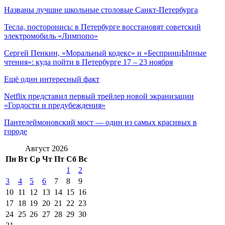
Названы лучшие школьные столовые Санкт-Петербурга
Тесла, посторонись: в Петербурге восстановят советский
электромобиль «Лимпопо»
Сергей Пенкин, «Моральный кодекс» и «БеспринцЫпные
чтения»: куда пойти в Петербурге 17 – 23 ноября
Ещё один интересный факт
Netflix представил первый трейлер новой экранизации
«Гордости и предубеждения»
Пантелеймоновский мост — один из самых красивых в
городе
Август 2026
Пн
Вт
Ср
Чт
Пт
Сб
Вс
1
2
3
4
5
6
7
8
9
10
11
12
13
14
15
16
17
18
19
20
21
22
23
24
25
26
27
28
29
30