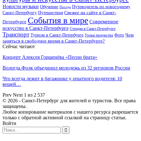
Новости музыки
Обучение
Путеводитель по новогоднему
Погода
Свежее на сайте в Санкт-
Санкт-Петербургу
Путешествия
События в мире
Петербурге
Современное
искусство в Санкт-Петербурге
Стендап в Санкт-Петербурге
Транспорт
Чем
Туризм в Санкт-Петербурге
Фото
Уроки творчества
заняться в свободное время в Санкт-Петербурге?
Сейчас читают
Концерт Алексея Горшенёва «Песни брата»
Вологда.Фолк объединил молодежь из 32 регионов России
Что всегда лежит в багажнике у опытного водителя: 10
вещей…
Prev
Next
1 из 2 537
© 2026 - Санкт-Петербург для жителей и туристов. Все права
защищены.
Любое копирование материалов с нашего ресурса разрешается
только с обратной активной ссылкой на страницу статьи.
Войти