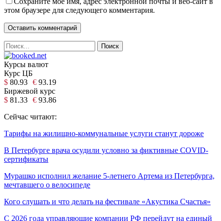
Сохраните мое имя, адрес электронной почты и веб-сайт в
этом браузере для следующего комментария.
Курсы валют
Курс ЦБ
$
80.93
€
93.19
Биржевой курс
$
81.33
€
93.86
Сейчас читают:
Тарифы на жилищно-коммунальные услуги станут дороже
В Петербурге врача осудили условно за фиктивные COVID-
сертификаты
Мурашко исполнил желание 5-летнего Артема из Петербурга,
мечтавшего о велосипеде
Кого слушать и что делать на фестивале «Акустика Счастья»
С 2026 года управляющие компании РФ перейдут на единый