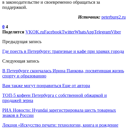
в законодательстве и своевременно обращаться за
поддержкой.
Источник:
peterburg2.ru
0
4
Поделится
VK
OK.ru
Facebook
Twitter
WhatsApp
Telegram
Viber
Предыдущая запись
Где поесть в Петербурге: трапезные и кафе при храмах города
Следующая запись
В Петербурге скончалась Ирина Панкова, посвятившая жизнь
спорту и образованию
Вам также могут понравиться
Еще от автора
ТОП-5 кофеен Петербурга с собственной обжаркой и
продажей зерна
РИА Новости: Hyundai зарегистрировала шесть товарных
знаков в России
Лекция «Искусство печати: технологии, книга и рождение