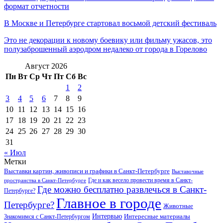
формат отчетности
В Москве и Петербурге стартовал восьмой детский фестиваль
Это не декорации к новому боевику или фильму ужасов, это
полузаброшенный аэродром недалеко от города в Горелово
Август 2026
Пн
Вт
Ср
Чт
Пт
Сб
Вс
1
2
3
4
5
6
7
8
9
10
11
12
13
14
15
16
17
18
19
20
21
22
23
24
25
26
27
28
29
30
31
« Июл
Метки
Выставки картин, живописи и графики в Санкт-Петербурге
Выставочные
Где и как весело провести время в Санкт-
пространства в Санкт-Петербурге
Где можно бесплатно развлечься в Санкт-
Петербурге?
Главное в городе
Петербурге?
Животные
Интервью
Интересные материалы
Знакомимся с Санкт-Петербургом