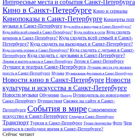
Интересные места и события Санкт-Петербурга
Кино в Санкт-Петербурге
Кино и сериалы
Кинопоказы в Санкт-Петербурге
Концерты поп
музыки в Санкт-Петербурге
Куда пойти в выходные в Санкт-Петербурге?
Куда сходить
Куда пойти всей семьей в Санкт-Петербурге?
Куда пойти в сети
Куда сходить всей семьей в Санкт-
вечером в Санкт-Петербурге?
Петербурге?
Куда сходить на выходных в Санкт-Петербурге?
Куда сходить с детьми в Санкт-
Куда сходить осенью в Санкт-Петербурге?
Куда сходить с друзьями в Санкт-Петербурге?
Петербурге
Летом в Санкт-Петербурге
Лекции и мастер-классы в Санкт-Петербурге
Лучшее в театрах Санкт-Петербурга
Лучшие места где можно
поесть в Санкт-Петербурге
Музыка
Музыкальные фестивали в Санкт-Петербурге
Новости кино в Санкт-Петербурге
Новости
культуры и искусства в Санкт-Петербурге
Новости музыки
Обучение
Путеводитель по новогоднему
Погода
Свежее на сайте в Санкт-
Санкт-Петербургу
Путешествия
События в мире
Петербурге
Современное
искусство в Санкт-Петербурге
Стендап в Санкт-Петербурге
Транспорт
Чем
Туризм в Санкт-Петербурге
Фото
Уроки творчества
заняться в свободное время в Санкт-Петербурге?
Сейчас читают