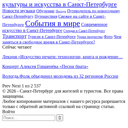
культуры и искусства в Санкт-Петербурге
Новости музыки
Обучение
Путеводитель по новогоднему
Погода
Свежее на сайте в Санкт-
Санкт-Петербургу
Путешествия
События в мире
Петербурге
Современное
искусство в Санкт-Петербурге
Стендап в Санкт-Петербурге
Транспорт
Чем
Туризм в Санкт-Петербурге
Фото
Уроки творчества
заняться в свободное время в Санкт-Петербурге?
Сейчас читают
Лекция «Искусство печати: технологии, книга и рождение…
Концерт Алексея Горшенёва «Песни брата»
Вологда.Фолк объединил молодежь из 32 регионов России
Prev
Next
1 из 2 537
© 2026 - Санкт-Петербург для жителей и туристов. Все права
защищены.
Любое копирование материалов с нашего ресурса разрешается
только с обратной активной ссылкой на страницу статьи.
Войти