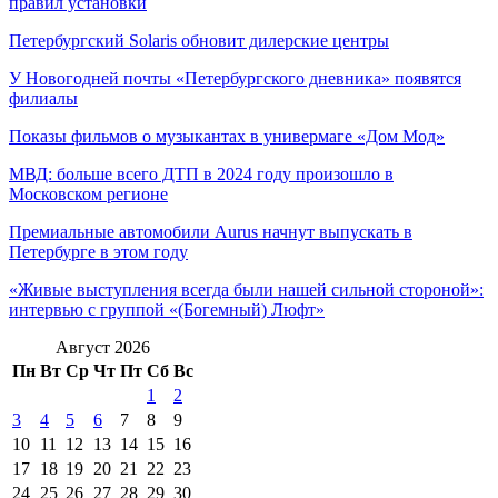
правил установки
Петербургский Solaris обновит дилерские центры
У Новогодней почты «Петербургского дневника» появятся
филиалы
Показы фильмов о музыкантах в универмаге «Дом Мод»
МВД: больше всего ДТП в 2024 году произошло в
Московском регионе
Премиальные автомобили Aurus начнут выпускать в
Петербурге в этом году
«Живые выступления всегда были нашей сильной стороной»:
интервью с группой «(Богемный) Люфт»
Август 2026
Пн
Вт
Ср
Чт
Пт
Сб
Вс
1
2
3
4
5
6
7
8
9
10
11
12
13
14
15
16
17
18
19
20
21
22
23
24
25
26
27
28
29
30