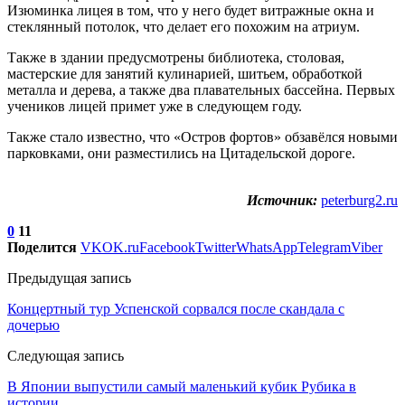
Изюминка лицея в том, что у него будет витражные окна и
стеклянный потолок, что делает его похожим на атриум.
Также в здании предусмотрены библиотека, столовая,
мастерские для занятий кулинарией, шитьем, обработкой
металла и дерева, а также два плавательных бассейна. Первых
учеников лицей примет уже в следующем году.
Также стало известно, что «Остров фортов» обзавёлся новыми
парковками, они разместились на Цитадельской дороге.
Источник:
peterburg2.ru
0
11
Поделится
VK
OK.ru
Facebook
Twitter
WhatsApp
Telegram
Viber
Предыдущая запись
Концертный тур Успенской сорвался после скандала с
дочерью
Следующая запись
В Японии выпустили самый маленький кубик Рубика в
истории