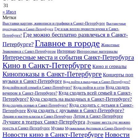
31
« Июл
Метки
Выставки картин, живописи и графики в Санкт-Петербурге
Выставочные
Где и как весело провести время в Санкт-
пространства в Санкт-Петербурге
Где можно бесплатно развлечься в Санкт-
Петербурге?
Главное в городе
Петербурге?
Животные
Интервью
Интересные материалы
Знакомимся с Санкт-Петербургом
Интересные места и события Санкт-Петербурга
Кино в Санкт-Петербурге
Кино и сериалы
Кинопоказы в Санкт-Петербурге
Концерты поп
музыки в Санкт-Петербурге
Куда пойти в выходные в Санкт-Петербурге?
Куда сходить
Куда пойти всей семьей в Санкт-Петербурге?
Куда пойти в сети
Куда сходить всей семьей в Санкт-
вечером в Санкт-Петербурге?
Петербурге?
Куда сходить на выходных в Санкт-Петербурге?
Куда сходить с детьми в Санкт-
Куда сходить осенью в Санкт-Петербурге?
Куда сходить с друзьями в Санкт-Петербурге?
Петербурге
Летом в Санкт-Петербурге
Лекции и мастер-классы в Санкт-Петербурге
Лучшее в театрах Санкт-Петербурга
Лучшие места где можно
поесть в Санкт-Петербурге
Музыка
Музыкальные фестивали в Санкт-Петербурге
Новости кино в Санкт-Петербурге
Новости