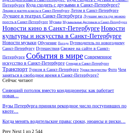
Куда сходить осенью в Санкт-Петербурге?
Куда сходить с друзьями в Санкт-Петербурге?
Петербурге
Летом в Санкт-Петербурге
Лекции и мастер-классы в Санкт-Петербурге
Лучшее в театрах Санкт-Петербурга
Лучшие места где можно
поесть в Санкт-Петербурге
Музыка
Музыкальные фестивали в Санкт-Петербурге
Новости кино в Санкт-Петербурге
Новости
культуры и искусства в Санкт-Петербурге
Новости музыки
Обучение
Путеводитель по новогоднему
Погода
Свежее на сайте в Санкт-
Санкт-Петербургу
Путешествия
События в мире
Петербурге
Современное
искусство в Санкт-Петербурге
Стендап в Санкт-Петербурге
Транспорт
Чем
Туризм в Санкт-Петербурге
Фото
Уроки творчества
заняться в свободное время в Санкт-Петербурге?
Сейчас читают
Сияющий потолок вместо кондиционера: как работает
новая…
Вузы Петербурга приняли рекордное число поступивших по
квоте…
Когда менять водительские права: сроки, нюансы и риски…
Prev
Next
1 из 2 544