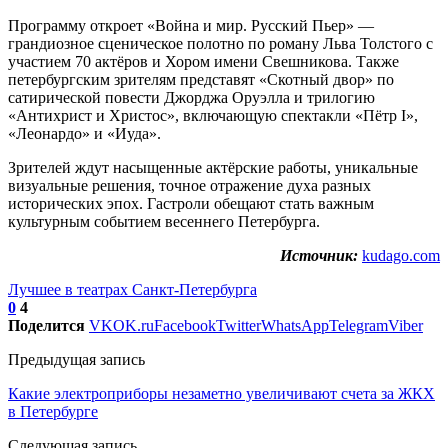
Программу откроет «Война и мир. Русский Пьер» —
грандиозное сценическое полотно по роману Льва Толстого с
участием 70 актёров и Хором имени Свешникова. Также
петербургским зрителям представят «Скотный двор» по
сатирической повести Джорджа Оруэлла и трилогию
«Антихрист и Христос», включающую спектакли «Пётр I»,
«Леонардо» и «Иуда».
Зрителей ждут насыщенные актёрские работы, уникальные
визуальные решения, точное отражение духа разных
исторических эпох. Гастроли обещают стать важным
культурным событием весеннего Петербурга.
Источник:
kudago.com
Лучшее в театрах Санкт-Петербурга
0
4
Поделится
VK
OK.ru
Facebook
Twitter
WhatsApp
Telegram
Viber
Предыдущая запись
Какие электроприборы незаметно увеличивают счета за ЖКХ
в Петербурге
Следующая запись