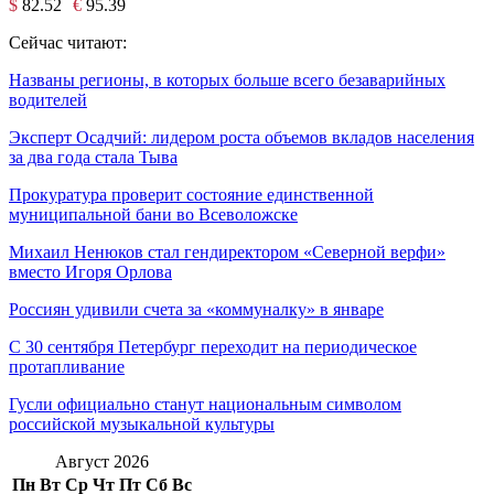
$
82.52
€
95.39
Сейчас читают:
Названы регионы, в которых больше всего безаварийных
водителей
Эксперт Осадчий: лидером роста объемов вкладов населения
за два года стала Тыва
Прокуратура проверит состояние единственной
муниципальной бани во Всеволожске
Михаил Ненюков стал гендиректором «Северной верфи»
вместо Игоря Орлова
Россиян удивили счета за «коммуналку» в январе
C 30 сентября Петербург переходит на периодическое
протапливание
Гусли официально станут национальным символом
российской музыкальной культуры
Август 2026
Пн
Вт
Ср
Чт
Пт
Сб
Вс