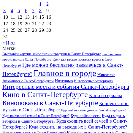
1
2
3
4
5
6
7
8
9
10
11
12
13
14
15
16
17
18
19
20
21
22
23
24
25
26
27
28
29
30
31
« Июл
Метки
Выставки картин, живописи и графики в Санкт-Петербурге
Выставочные
Где и как весело провести время в Санкт-
пространства в Санкт-Петербурге
Где можно бесплатно развлечься в Санкт-
Петербурге?
Главное в городе
Петербурге?
Животные
Интервью
Интересные материалы
Знакомимся с Санкт-Петербургом
Интересные места и события Санкт-Петербурга
Кино в Санкт-Петербурге
Кино и сериалы
Кинопоказы в Санкт-Петербурге
Концерты поп
музыки в Санкт-Петербурге
Куда пойти в выходные в Санкт-Петербурге?
Куда сходить
Куда пойти всей семьей в Санкт-Петербурге?
Куда пойти в сети
Куда сходить всей семьей в Санкт-
вечером в Санкт-Петербурге?
Петербурге?
Куда сходить на выходных в Санкт-Петербурге?
Куда сходить с детьми в Санкт-