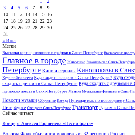
1
2
3
4
5
6
7
8
9
10
11
12
13
14
15
16
17
18
19
20
21
22
23
24
25
26
27
28
29
30
31
« Июл
Метки
Выставки картин, живописи и графики в Санкт-Петербурге
Выставочные простра
Главное в городе
Животные
Знакомимся с Санкт-Петербур
Петербурге
Кинопоказы в Санк
Кино и сериалы
Куда сход
Куда сходить вечером в Санкт-Петербурге?
Куда пойти в сети
Куда сходить с друзьями в
сходить с детьми в Санкт-Петербурге
где можно поесть в Санкт-Петербурге
Музыка
Музыкальные фестивали в Санкт-Пе
Новости музыки
Обучение
Путеводитель по новогоднему Санк
Погода
Транспорт
Петербурге
Туризм в Санкт-Пе
Стендап в Санкт-Петербурге
Сейчас читают
Концерт Алексея Горшенёва «Песни брата»
Вологда.Фолк объединил молодежь из 32 регионов России