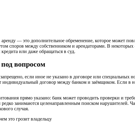
 аренду — это дополнительное обременение, которое может повл
том споров между собственником и арендаторами. В некоторых с
редита или даже обращаться в суд.
 под вопросом
е запрещено, если иное не указано в договоре или специальных н
ет индивидуальный договор между банком и заёмщиком. Если в н
итования прямо указано: банк может проводить проверки и требо
оры редко занимаются целенаправленным поиском нарушителей. Ч
ового случая.