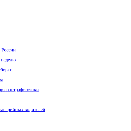
в России
 неделю
сборки
ра
ар со штрафстоянки
заварийных водителей