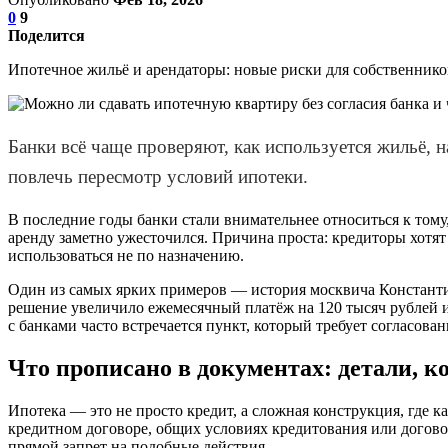
0
9
Поделится
Ипотечное жильё и арендаторы: новые риски для собственнико
Банки всё чаще проверяют, как используется жильё, на
повлечь пересмотр условий ипотеки.
В последние годы банки стали внимательнее относиться к тому,
аренду заметно ужесточился. Причина проста: кредиторы хотят
использоваться не по назначению.
Один из самых ярких примеров — история москвича Константина
решение увеличило ежемесячный платёж на 120 тысяч рублей и 
с банками часто встречается пункт, который требует согласов
Что прописано в документах: детали, к
Ипотека — это не просто кредит, а сложная конструкция, где 
кредитном договоре, общих условиях кредитования или договоре
прямой запрет на подобные действия.