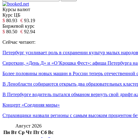
Курсы валют
Курс ЦБ
$
80.93
€
93.19
Биржевой курс
$
80.50
€
92.94
Сейчас читают:
Петербург усиливает роль в сохранении культур малых народо
Сироткин, «День Д» и «О’Крошка Фест»: афиша Петербурга на
Более половины новых машин в России теперь отечественной 
В Ленобласти собираются открыть два образовательных класте
В Петербурге водитель пытался обманом вернуть свой дрифт-к
Концерт «Соединяя миры»
Страховщики назвали регионы с самым высоким процентом бе
Август 2026
Пн
Вт
Ср
Чт
Пт
Сб
Вс