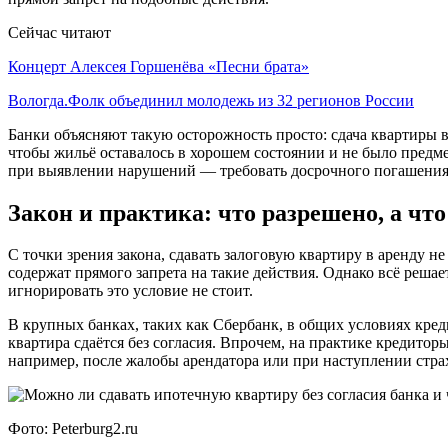
Сейчас читают
Концерт Алексея Горшенёва «Песни брата»
Вологда.Фолк объединил молодежь из 32 регионов России
Банки объясняют такую осторожность просто: сдача квартиры в
чтобы жильё оставалось в хорошем состоянии и не было предме
при выявлении нарушений — требовать досрочного погашения к
Закон и практика: что разрешено, а что
С точки зрения закона, сдавать залоговую квартиру в аренду н
содержат прямого запрета на такие действия. Однако всё реша
игнорировать это условие не стоит.
В крупных банках, таких как Сбербанк, в общих условиях кред
квартира сдаётся без согласия. Впрочем, на практике кредит
например, после жалобы арендатора или при наступлении страх
Фото: Peterburg2.ru