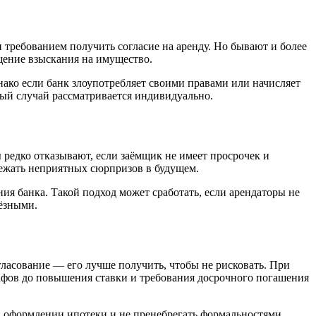
требованием получить согласие на аренду. Но бывают и более
щение взыскания на имущество.
ако если банк злоупотребляет своими правами или начисляет
дый случай рассматривается индивидуально.
 редко отказывают, если заёмщик не имеет просрочек и
збежать неприятных сюрпризов в будущем.
ия банка. Такой подход может сработать, если арендаторы не
ьёзными.
огласование — его лучше получить, чтобы не рисковать. При
рафов до повышения ставки и требования досрочного погашения
 оформлении ипотеки и не пренебрегать формальностями.