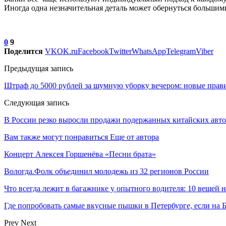
Иногда одна незначительная деталь может обернуться большим
0
9
Поделится
VK
OK.ru
Facebook
Twitter
WhatsApp
Telegram
Viber
Предыдущая запись
Штраф до 5000 рублей за шумную уборку вечером: новые прави
Следующая запись
В России резко выросли продажи подержанных китайских авто
Вам также могут понравиться
Еще от автора
Концерт Алексея Горшенёва «Песни брата»
Вологда.Фолк объединил молодежь из 32 регионов России
Что всегда лежит в багажнике у опытного водителя: 10 вещей н
Где попробовать самые вкусные пышки в Петербурге, если 
Prev
Next