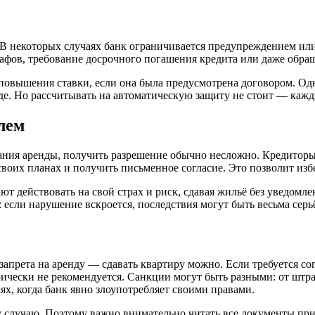
В некоторых случаях банк ограничивается предупреждением или 
афов, требование досрочного погашения кредита или даже обра
овышения ставки, если она была предусмотрена договором. Одн
уде. Но рассчитывать на автоматическую защиту не стоит — каж
лем
вания аренды, получить разрешение обычно несложно. Кредиторы
 своих планах и получить письменное согласие. Это позволит и
 действовать на свой страх и риск, сдавая жильё без уведомлен
: если нарушение вскроется, последствия могут быть весьма сер
 запрета на аренду — сдавать квартиру можно. Если требуется с
орически не рекомендуется. Санкции могут быть разными: от шт
ях, когда банк явно злоупотребляет своими правами.
 случаю. Поэтому важно внимательно читать все документы при