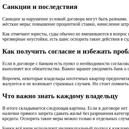
Санкции и последствия
Санкции за нарушение условий договора могут быть разными. 
жёсткие меры: повышение процентной ставки, начисление штр
Как отмечают юристы, суды обычно не вмешиваются в вопрос п
чрезмерные неустойки, есть шанс оспорить такие действия в с
Как получить согласие и избежать проб
Если в договоре с банком есть пункт о необходимости согласо
выполняет все обязательства. Важно заранее уведомить банк о
Впрочем, некоторые владельцы ипотечных квартир предпочитают
жалуются и не возникает страховых случаев. Но стоит помнить
Что важно знать каждому владельцу
В итоге складывается следующая картина. Если в договоре нет
наличии прямого запрета сдавать жильё без разрешения катег
кредита. Оспорить такие меры можно только в отдельных случа
Банки всё чаще используют индивидуальный подход к каждому