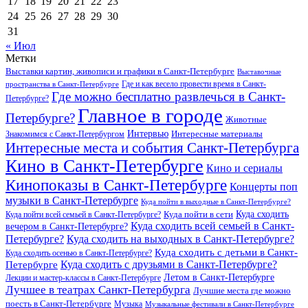
17
18
19
20
21
22
23
24
25
26
27
28
29
30
31
« Июл
Метки
Выставки картин, живописи и графики в Санкт-Петербурге
Выставочные
Где и как весело провести время в Санкт-
пространства в Санкт-Петербурге
Где можно бесплатно развлечься в Санкт-
Петербурге?
Главное в городе
Петербурге?
Животные
Интервью
Интересные материалы
Знакомимся с Санкт-Петербургом
Интересные места и события Санкт-Петербурга
Кино в Санкт-Петербурге
Кино и сериалы
Кинопоказы в Санкт-Петербурге
Концерты поп
музыки в Санкт-Петербурге
Куда пойти в выходные в Санкт-Петербурге?
Куда сходить
Куда пойти всей семьей в Санкт-Петербурге?
Куда пойти в сети
Куда сходить всей семьей в Санкт-
вечером в Санкт-Петербурге?
Петербурге?
Куда сходить на выходных в Санкт-Петербурге?
Куда сходить с детьми в Санкт-
Куда сходить осенью в Санкт-Петербурге?
Куда сходить с друзьями в Санкт-Петербурге?
Петербурге
Летом в Санкт-Петербурге
Лекции и мастер-классы в Санкт-Петербурге
Лучшее в театрах Санкт-Петербурга
Лучшие места где можно
поесть в Санкт-Петербурге
Музыка
Музыкальные фестивали в Санкт-Петербурге