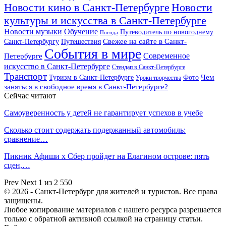
Новости кино в Санкт-Петербурге
Новости
культуры и искусства в Санкт-Петербурге
Новости музыки
Обучение
Путеводитель по новогоднему
Погода
Свежее на сайте в Санкт-
Санкт-Петербургу
Путешествия
События в мире
Петербурге
Современное
искусство в Санкт-Петербурге
Стендап в Санкт-Петербурге
Транспорт
Чем
Туризм в Санкт-Петербурге
Фото
Уроки творчества
заняться в свободное время в Санкт-Петербурге?
Сейчас читают
Самоуверенность у детей не гарантирует успехов в учебе
Сколько стоит содержать подержанный автомобиль:
сравнение…
Пикник Афиши x Сбер пройдет на Елагином острове: пять
сцен,…
Prev
Next
1 из 2 550
© 2026 - Санкт-Петербург для жителей и туристов. Все права
защищены.
Любое копирование материалов с нашего ресурса разрешается
только с обратной активной ссылкой на страницу статьи.