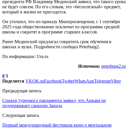
президента РФ Владимир Мединский заявил, что такого урока
не будет совсем. По его словам, это «бесполезный» предмет,
который в жизни не пригодится.
Он уточнил, что по приказу Минпросвещения, с 1 сентября
2025 года обществознание исключат из программы средней
школы и сократят в программе старших классов.
Ранее Мединский предлагал сократить срок обучения в
школах и вузах. Подробности сообщал Peterburg2.
По информации: Ura.ru
Источник:
peterburg2.ru
0
5
Поделится
VK
OK.ru
Facebook
Twitter
WhatsApp
Telegram
Viber
Предыдущая запись
Спикер турецкого парламента заявил, что Анкара не
поддерживает санкции Запада
Следующая запись
Первый международный фестиваль кино о ментальном