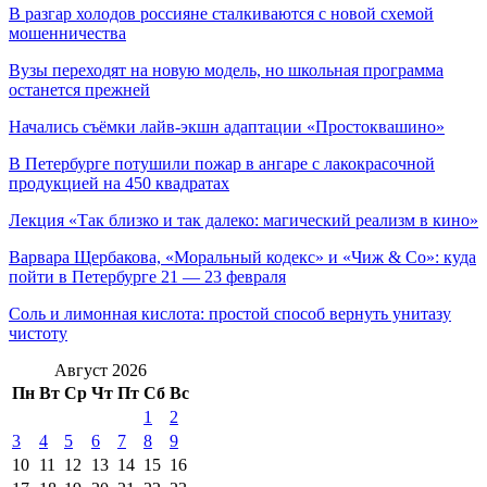
В разгар холодов россияне сталкиваются с новой схемой
мошенничества
Вузы переходят на новую модель, но школьная программа
останется прежней
Начались съёмки лайв-экшн адаптации «Простоквашино»
В Петербурге потушили пожар в ангаре с лакокрасочной
продукцией на 450 квадратах
Лекция «Так близко и так далеко: магический реализм в кино»
Варвара Щербакова, «Моральный кодекс» и «Чиж & Co»: куда
пойти в Петербурге 21 — 23 февраля
Соль и лимонная кислота: простой способ вернуть унитазу
чистоту
Август 2026
Пн
Вт
Ср
Чт
Пт
Сб
Вс
1
2
3
4
5
6
7
8
9
10
11
12
13
14
15
16