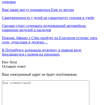
здоровье
Вам также могут понравиться
Еще от автора
Самоуверенность у детей не гарантирует успехов в учебе
Сколько стоит содержать подержанный автомобиль:
сравнение моделей и расходов
Пикник Афиши x Сбер пройдет на Елагином острове: пять
сцен, луна-парк и десятки…
В Петербурге задержали мужчину, в пьяном виде
бросавшегося с ножом на прохожих
Prev
Next
Оставьте ответ
Ваш электронный адрес не будет опубликован.