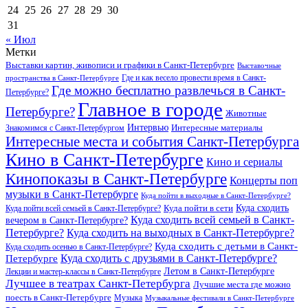
24
25
26
27
28
29
30
31
« Июл
Метки
Выставки картин, живописи и графики в Санкт-Петербурге
Выставочные
Где и как весело провести время в Санкт-
пространства в Санкт-Петербурге
Где можно бесплатно развлечься в Санкт-
Петербурге?
Главное в городе
Петербурге?
Животные
Интервью
Интересные материалы
Знакомимся с Санкт-Петербургом
Интересные места и события Санкт-Петербурга
Кино в Санкт-Петербурге
Кино и сериалы
Кинопоказы в Санкт-Петербурге
Концерты поп
музыки в Санкт-Петербурге
Куда пойти в выходные в Санкт-Петербурге?
Куда сходить
Куда пойти всей семьей в Санкт-Петербурге?
Куда пойти в сети
Куда сходить всей семьей в Санкт-
вечером в Санкт-Петербурге?
Петербурге?
Куда сходить на выходных в Санкт-Петербурге?
Куда сходить с детьми в Санкт-
Куда сходить осенью в Санкт-Петербурге?
Куда сходить с друзьями в Санкт-Петербурге?
Петербурге
Летом в Санкт-Петербурге
Лекции и мастер-классы в Санкт-Петербурге
Лучшее в театрах Санкт-Петербурга
Лучшие места где можно
поесть в Санкт-Петербурге
Музыка
Музыкальные фестивали в Санкт-Петербурге