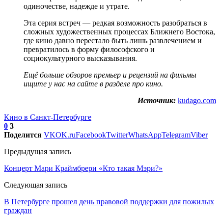
одиночестве, надежде и утрате.
Эта серия встреч — редкая возможность разобраться в
сложных художественных процессах Ближнего Востока,
где кино давно перестало быть лишь развлечением и
превратилось в форму философского и
социокультурного высказывания.
Ещё больше обзоров премьер и рецензий на фильмы
ищите у нас на сайте в разделе про кино.
Источник:
kudago.com
Кино в Санкт-Петербурге
0
3
Поделится
VK
OK.ru
Facebook
Twitter
WhatsApp
Telegram
Viber
Предыдущая запись
Концерт Мари Краймбрери «Кто такая Мэри?»
Следующая запись
В Петербурге прошел день правовой поддержки для пожилых
граждан