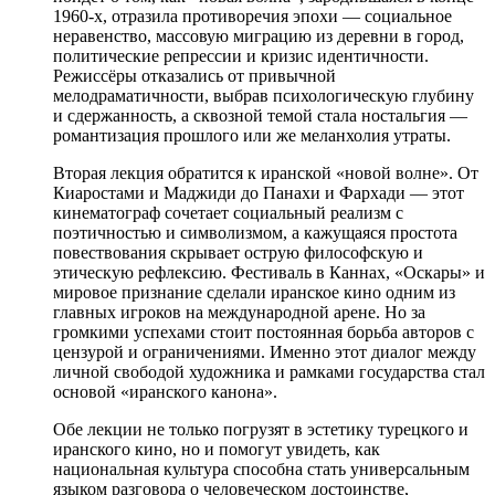
1960-х, отразила противоречия эпохи — социальное
неравенство, массовую миграцию из деревни в город,
политические репрессии и кризис идентичности.
Режиссёры отказались от привычной
мелодраматичности, выбрав психологическую глубину
и сдержанность, а сквозной темой стала ностальгия —
романтизация прошлого или же меланхолия утраты.
Вторая лекция обратится к иранской «новой волне». От
Киаростами и Маджиди до Панахи и Фархади — этот
кинематограф сочетает социальный реализм с
поэтичностью и символизмом, а кажущаяся простота
повествования скрывает острую философскую и
этическую рефлексию. Фестиваль в Каннах, «Оскары» и
мировое признание сделали иранское кино одним из
главных игроков на международной арене. Но за
громкими успехами стоит постоянная борьба авторов с
цензурой и ограничениями. Именно этот диалог между
личной свободой художника и рамками государства стал
основой «иранского канона».
Обе лекции не только погрузят в эстетику турецкого и
иранского кино, но и помогут увидеть, как
национальная культура способна стать универсальным
языком разговора о человеческом достоинстве,