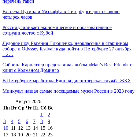
перечень такси
Встреча Путина и Уиткоффа в Петербурге длится около
четырех часов
Россия усиливает экономическое и образовательное
сотрудничество с Кубой
Ледовое шоу Евгения Плющенко, неоклассика в cтаринном
соборе и Odyssey festival: куда пойти в Петербурге 27 октября
– 2…
Сабрина Карпентер представила альбом «Man’s Best Friend» и
клип с Колманом Доминго
В Петербурге заработала Единая диспетчерская служба ЖКХ
Минкульт назвал самые посещаемые музеи России в 2023 году
Август 2026
Пн
Вт
Ср
Чт
Пт
Сб
Вс
1
2
3
4
5
6
7
8
9
10
11
12
13
14
15
16
17
18
19
20
21
22
23