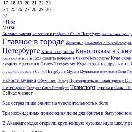
17
18
19
20
21
22
23
24
25
26
27
28
29
30
31
« Июл
Метки
Выставки картин, живописи и графики в Санкт-Петербурге
Выставочные простра
Главное в городе
Животные
Знакомимся с Санкт-Петербур
Петербурге
Кинопоказы в Санк
Кино и сериалы
Куда сход
Куда сходить вечером в Санкт-Петербурге?
Куда пойти в сети
Куда сходить с друзьями в
сходить с детьми в Санкт-Петербурге
где можно поесть в Санкт-Петербурге
Музыка
Музыкальные фестивали в Санкт-Пе
Новости музыки
Обучение
Путеводитель по новогоднему Сан
Погода
Транспорт
Петербурге
Туризм в Санкт-Пе
Стендап в Санкт-Петербурге
Сейчас читают
Как острая пища влияет на чувствительность к боли
Три неожиданных применения пены для бритья в быту: экон
В Академгородке открыли крупнейшую музыкальную школу 