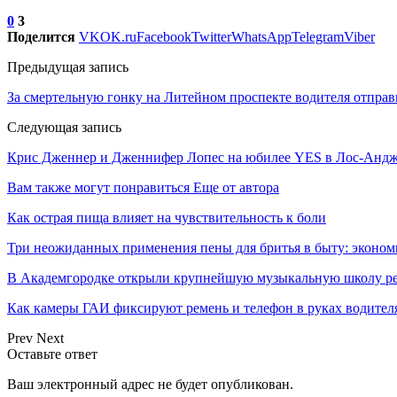
0
3
Поделится
VK
OK.ru
Facebook
Twitter
WhatsApp
Telegram
Viber
Предыдущая запись
За смертельную гонку на Литейном проспекте водителя отпра
Следующая запись
Крис Дженнер и Дженнифер Лопес на юбилее YES в Лос-Андж
Вам также могут понравиться
Еще от автора
Как острая пища влияет на чувствительность к боли
Три неожиданных применения пены для бритья в быту: эконо
В Академгородке открыли крупнейшую музыкальную школу ре
Как камеры ГАИ фиксируют ремень и телефон в руках водителя
Prev
Next
Оставьте ответ
Ваш электронный адрес не будет опубликован.