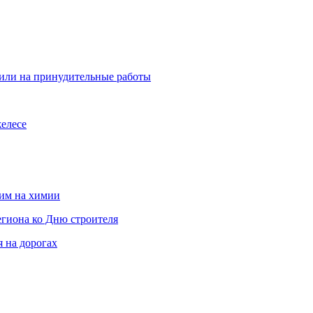
вили на принудительные работы
елесе
мим на химии
гиона ко Дню строителя
 на дорогах