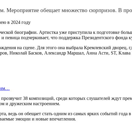
ом. Мероприятие обещает множество сюрпризов. В пр
рческой биографии. Артистка уже приступила к подготовке боль
д, и певица подчеркивает, что поддержка Президентского фонда 
ждения на сцене. Для этого она выбрала Кремлевский дворец, где
ров, Николай Басков, Александр Маршал, Анна Асти, ST, Клава
омим…
 прозвучит 38 композиций, среди которых слушателей ждут пре
лом и дружеским настроением.
, ведь он обещает стать одним из самых ярких событий года в 
ываемые эмоции и новые впечатления.