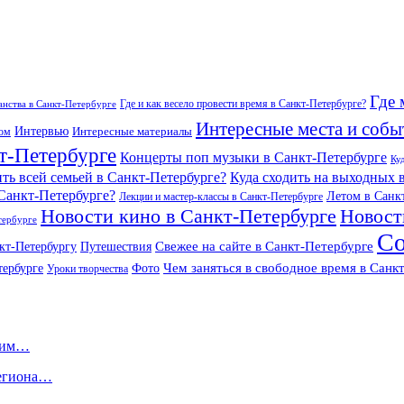
Где 
Где и как весело провести время в Санкт-Петербурге?
нства в Санкт-Петербурге
Интересные места и собы
Интервью
Интересные материалы
гом
т-Петербурге
Концерты поп музыки в Санкт-Петербурге
Ку
ить всей семьей в Санкт-Петербурге?
Куда сходить на выходных 
 Санкт-Петербурге?
Летом в Санк
Лекции и мастер-классы в Санкт-Петербурге
Новости кино в Санкт-Петербурге
Новост
тербурге
Со
Свежее на сайте в Санкт-Петербурге
кт-Петербургу
Путешествия
Чем заняться в свободное время в Санк
тербурге
Фото
Уроки творчества
омим…
региона…