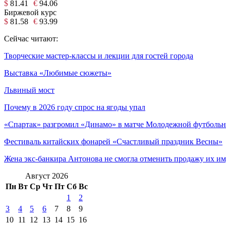
$
81.41
€
94.06
Биржевой курс
$
81.58
€
93.99
Сейчас читают:
Творческие мастер-классы и лекции для гостей города
Выставка «Любимые сюжеты»
Львиный мост
Почему в 2026 году спрос на ягоды упал
«Спартак» разгромил «Динамо» в матче Молодежной футбольно
Фестиваль китайских фонарей «Счастливый праздник Весны»
Жена экс-банкира Антонова не смогла отменить продажу их и
Август 2026
Пн
Вт
Ср
Чт
Пт
Сб
Вс
1
2
3
4
5
6
7
8
9
10
11
12
13
14
15
16