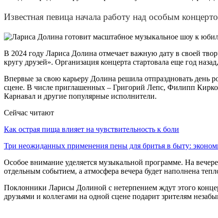
Известная певица начала работу над особым концерт
В 2024 году Лариса Долина отмечает важную дату в своей тво
кругу друзей». Организация концерта стартовала еще год наза
Впервые за свою карьеру Долина решила отпраздновать день ро
сцене. В числе приглашенных – Григорий Лепс, Филипп Кирко
Карнавал и другие популярные исполнители.
Сейчас читают
Как острая пища влияет на чувствительность к боли
Три неожиданных применения пены для бритья в быту: экон
Особое внимание уделяется музыкальной программе. На вечере
отдельным событием, а атмосфера вечера будет наполнена теп
Поклонники Ларисы Долиной с нетерпением ждут этого концерта
друзьями и коллегами на одной сцене подарит зрителям незаб