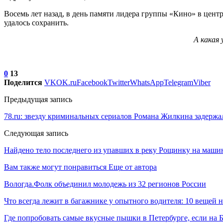
Восемь лет назад, в день памяти лидера группы «Кино» в цент
удалось сохранить.
А какая
0
13
Поделится
VK
OK.ru
Facebook
Twitter
WhatsApp
Telegram
Viber
Предыдущая запись
78.ru: звезду криминальных сериалов Романа Жилкина задержа
Следующая запись
Найдено тело последнего из упавших в реку Рощинку на маши
Вам также могут понравиться
Еще от автора
Вологда.Фолк объединил молодежь из 32 регионов России
Что всегда лежит в багажнике у опытного водителя: 10 вещей н
Где попробовать самые вкусные пышки в Петербурге, если 