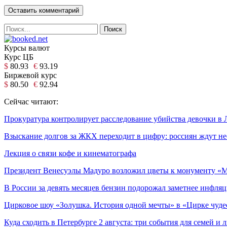
Курсы валют
Курс ЦБ
$
80.93
€
93.19
Биржевой курс
$
80.50
€
92.94
Сейчас читают:
Прокуратура контролирует расследование убийства девочки в 
Взыскание долгов за ЖКХ переходит в цифру: россиян ждут н
Лекция о связи кофе и кинематографа
Президент Венесуэлы Мадуро возложил цветы к монументу «М
В России за девять месяцев бензин подорожал заметнее инфля
Цирковое шоу «Золушка. История одной мечты» в «Цирке чуде
Куда сходить в Петербурге 2 августа: три события для семей и