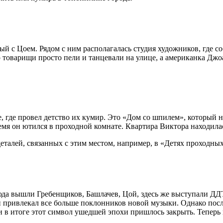
ый с Цоем. Рядом с ним располагалась студия художников, где 
товарищи просто пели и танцевали на улице, а американка Джо
, где провел детство их кумир. Это «Дом со шпилем», который 
емя он ютился в проходной комнате. Квартира Виктора находила
еталей, связанных с этим местом, например, в «Детях проходны
юда вышли Гребенщиков, Башлачев, Цой, здесь же выступали ДД
и привлекал все больше поклонников новой музыки. Однако пос
 в итоге этот символ ушедшей эпохи пришлось закрыть. Теперь на