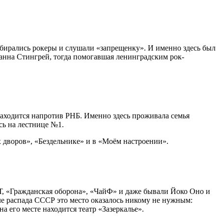
собирались рокеры и слушали «запрещенку». И именно здесь был
анна Стингрей, тогда помогавшая ленинградским рок-
находится напротив РНБ. Именно здесь проживала семья
сь на лестнице №1.
х дворов», «Бездельнике» и в «Моём настроении».
Т, «Гражданская оборона», «ЧайФ» и даже бывали Йоко Оно и
ле распада СССР это место оказалось никому не нужным:
 его месте находится театр «Зазеркалье».