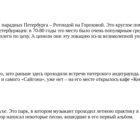
х парадных Петербурга – Ротондой на Гороховой. Это круглое 
ербуржцев: в 70-80 годы это место было очень популярным сред
ллеги по цеху. А ценили они эту локацию из-за великолепной ун
, зато раньше здесь проходили встречи питерского андеграунда
и самого «Сайгона», уже нет – на его месте открылось кафе «Ке
ухе. Это парк, в котором музыкант проходил летнюю практику в к
тор написал некоторые песни, вошедшие в его первый альбом.