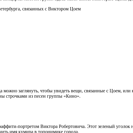
а можно заглянуть, чтобы увидеть вещи, связанные с Цоем, или
аны строчками из песен группы «Кино».
раффити-портретом Виктора Робертовича. Этот зеленый уголок н
чить имя кумира в топонимике города.