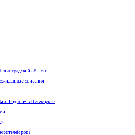
Ленинградской области
еожиданные списания
ать-Родина» в Петербурге
ции
с»
 любителей рока