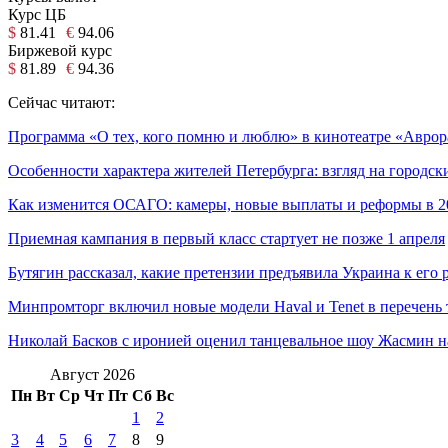
Курс ЦБ
$
81.41
€
94.06
Биржевой курс
$
81.89
€
94.36
Сейчас читают:
Программа «О тех, кого помню и люблю» в кинотеатре «Аврор
Особенности характера жителей Петербурга: взгляд на городс
Как изменится ОСАГО: камеры, новые выплаты и реформы в 2
Приемная кампания в первый класс стартует не позже 1 апреля
Бутягин рассказал, какие претензии предъявила Украина к его 
Минпромторг включил новые модели Haval и Tenet в перечень 
Николай Басков с иронией оценил танцевальное шоу Жасмин 
Август 2026
Пн
Вт
Ср
Чт
Пт
Сб
Вс
1
2
3
4
5
6
7
8
9