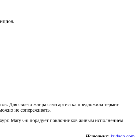
анцпол.
тов. Для своего жанра сама артистка предложила термин
можно не сопереживать.
ербург. Mary Gu порадует поклонников живым исполнением
Источник:
kudago.com