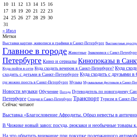
10
11
12
13
14
15
16
17
18
19
20
21
22
23
24
25
26
27
28
29
30
31
« Июл
Метки
Выставки картин, живописи и графики в Санкт-Петербурге
Выставочные простра
Главное в городе
Животные
Знакомимся с Санкт-Петербур
Петербурге
Кинопоказы в Санк
Кино и сериалы
Куда сход
Куда сходить вечером в Санкт-Петербурге?
Куда пойти в сети
Куда сходить с друзьями в
сходить с детьми в Санкт-Петербурге
где можно поесть в Санкт-Петербурге
Музыка
Музыкальные фестивали в Санкт-Пе
Новости музыки
Обучение
Путеводитель по новогоднему Сан
Погода
Транспорт
Петербурге
Туризм в Санкт-Пе
Стендап в Санкт-Петербурге
Сейчас читают
Выставка «Благословение Афродиты. Образ невесты в антич
В Чижике новый завоз: посуда, рюкзаки и необычные товары 
На что обратить внимание при покупке подержанного автомоб