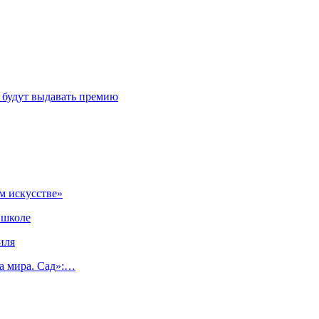
 будут выдавать премию
м искусстве»
 школе
иля
а мира. Сад»:…