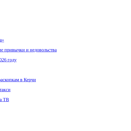
а»
кие привычки и недовольства
026 году
раскопкам в Керчи
такси
на ТВ