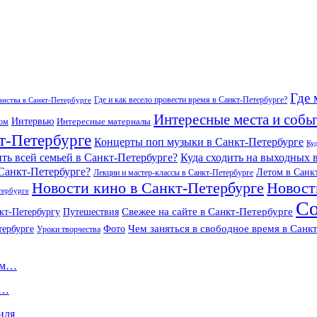
Где 
Где и как весело провести время в Санкт-Петербурге?
нства в Санкт-Петербурге
Интересные места и собы
Интервью
Интересные материалы
гом
т-Петербурге
Концерты поп музыки в Санкт-Петербурге
Ку
ить всей семьей в Санкт-Петербурге?
Куда сходить на выходных 
 Санкт-Петербурге?
Летом в Санк
Лекции и мастер-классы в Санкт-Петербурге
Новости кино в Санкт-Петербурге
Новост
тербурге
Со
Свежее на сайте в Санкт-Петербурге
кт-Петербургу
Путешествия
Чем заняться в свободное время в Санк
тербурге
Фото
Уроки творчества
ном…
к…
иля