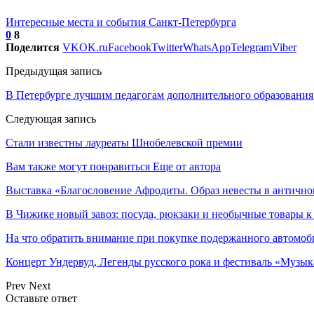
Интересные места и события Санкт-Петербурга
0
8
Поделится
VK
OK.ru
Facebook
Twitter
WhatsApp
Telegram
Viber
Предыдущая запись
В Петербурге лучшим педагогам дополнительного образования
Следующая запись
Стали известны лауреаты Шнобелевской премии
Вам также могут понравиться
Еще от автора
Выставка «Благословение Афродиты. Образ невесты в антично
В Чижике новый завоз: посуда, рюкзаки и необычные товары к
На что обратить внимание при покупке подержанного автомоб
Концерт Ундервуд, Легенды русского рока и фестиваль «Музык
Prev
Next
Оставьте ответ