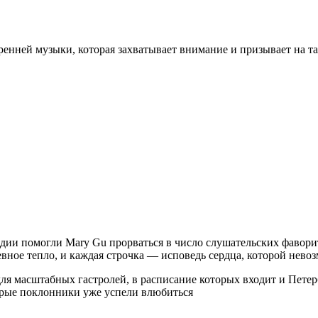
ренней музыки, которая захватывает внимание и призывает на т
одии помогли Mary Gu прорваться в число слушательских фавори
ное тепло, и каждая строчка — исповедь сердца, которой невоз
для масштабных гастролей, в расписание которых входит и Пет
торые поклонники уже успели влюбиться