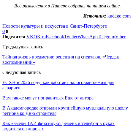
Все
развлечения в Питере
собраны на нашем сайте.
Источник:
kudago.com
Новости культуры и искусства в Санкт-Петербурге
0
8
Поделится
VK
OK.ru
Facebook
Twitter
WhatsApp
Telegram
Viber
Предыдущая запись
Тайная жизнь предметов: рецензия на спектакль «Чердак
воспоминаний»
Следующая запись
ЕСХН в 2026 году: как работает налоговый режим для
аграриев
Вам также могут понравиться
Еще от автора
В Академгородке открыли крупнейшую музыкальную школу
региона ко Дню строителя
Как камеры ГАИ фиксируют ремень и телефон в руках
водителя на дорогах