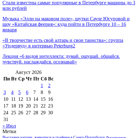
Стали известны самые популярные в Петербурге машины до 3
млн рублей
Музыка «Элли на маковом поле», шутки Сауле Юсуповой и
шоу «Китайская феерия»: куда пойти в Петербурге 10 – 16
января
«В творчестве есть свой алтарь и свои таинства»: группа
«Ундервуд» в интервью Peterburg2
Лекция «6 видов интеллекта: думай. ощущай. общайся.
чувствуй. наслаждайся. осознавай»
Август 2026
Пн
Вт
Ср
Чт
Пт
Сб
Вс
1
2
3
4
5
6
7
8
9
10
11
12
13
14
15
16
17
18
19
20
21
22
23
24
25
26
27
28
29
30
31
« Июл
Метки
Выставки картин, живописи и графики в Санкт-Петербурге
Выставочные