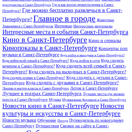
Где и как весело провести время в Санкт-
пространства в Санкт-Петербурге
Где можно бесплатно развлечься в Санкт-
Петербурге?
Главное в городе
Петербурге?
Животные
Интервью
Интересные материалы
Знакомимся с Санкт-Петербургом
Интересные места и события Санкт-Петербурга
Кино в Санкт-Петербурге
Кино и сериалы
Кинопоказы в Санкт-Петербурге
Концерты поп
музыки в Санкт-Петербурге
Куда пойти в выходные в Санкт-Петербурге?
Куда сходить
Куда пойти всей семьей в Санкт-Петербурге?
Куда пойти в сети
Куда сходить всей семьей в Санкт-
вечером в Санкт-Петербурге?
Петербурге?
Куда сходить на выходных в Санкт-Петербурге?
Куда сходить с детьми в Санкт-
Куда сходить осенью в Санкт-Петербурге?
Куда сходить с друзьями в Санкт-Петербурге?
Петербурге
Летом в Санкт-Петербурге
Лекции и мастер-классы в Санкт-Петербурге
Лучшее в театрах Санкт-Петербурга
Лучшие места где можно
поесть в Санкт-Петербурге
Музыка
Музыкальные фестивали в Санкт-Петербурге
Новости кино в Санкт-Петербурге
Новости
культуры и искусства в Санкт-Петербурге
Новости музыки
Обучение
Путеводитель по новогоднему
Погода
Свежее на сайте в Санкт-
Санкт-Петербургу
Путешествия