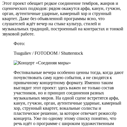
Этот проект обещает редкое соединение тембров, жанров и
сценических подходов: рядом окажутся арфа, канун, гучжэн,
орган, аутентичные ударные, камерный хор и струнный
квартет. Даже без объявленной программы ясно, что
слушателей ждёт вечер на стыке культур, стилей и
музыкальных традиций, построенный на контрастах и тонкой
звуковой работе.
Фото:
Tsuguliev / FOTODOM / Shutterstock
Фестивальные вечера особенно ценны тогда, когда дают
почувствовать саму идею события, а не сводятся к
привычному концертному формату. Именно таким
выглядит этот проект: здесь важен не только состав
участников, но и принцип соединения разных
музыкальных миров. На одной сцене встретятся арфа,
канун, гучжэн, орган, аутентичные ударные, камерный
хор, струнный квартет, вокальные солисты и
пластическое решение, за которое отвечает режиссёр
концерта. Уже по одному этому списку понятно, что
речь идёт о программе с широким художественным