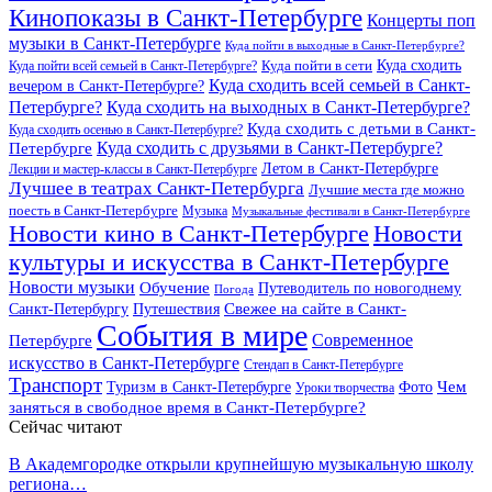
Кинопоказы в Санкт-Петербурге
Концерты поп
музыки в Санкт-Петербурге
Куда пойти в выходные в Санкт-Петербурге?
Куда сходить
Куда пойти всей семьей в Санкт-Петербурге?
Куда пойти в сети
Куда сходить всей семьей в Санкт-
вечером в Санкт-Петербурге?
Петербурге?
Куда сходить на выходных в Санкт-Петербурге?
Куда сходить с детьми в Санкт-
Куда сходить осенью в Санкт-Петербурге?
Куда сходить с друзьями в Санкт-Петербурге?
Петербурге
Летом в Санкт-Петербурге
Лекции и мастер-классы в Санкт-Петербурге
Лучшее в театрах Санкт-Петербурга
Лучшие места где можно
поесть в Санкт-Петербурге
Музыка
Музыкальные фестивали в Санкт-Петербурге
Новости кино в Санкт-Петербурге
Новости
культуры и искусства в Санкт-Петербурге
Новости музыки
Обучение
Путеводитель по новогоднему
Погода
Свежее на сайте в Санкт-
Санкт-Петербургу
Путешествия
События в мире
Петербурге
Современное
искусство в Санкт-Петербурге
Стендап в Санкт-Петербурге
Транспорт
Чем
Туризм в Санкт-Петербурге
Фото
Уроки творчества
заняться в свободное время в Санкт-Петербурге?
Сейчас читают
В Академгородке открыли крупнейшую музыкальную школу
региона…