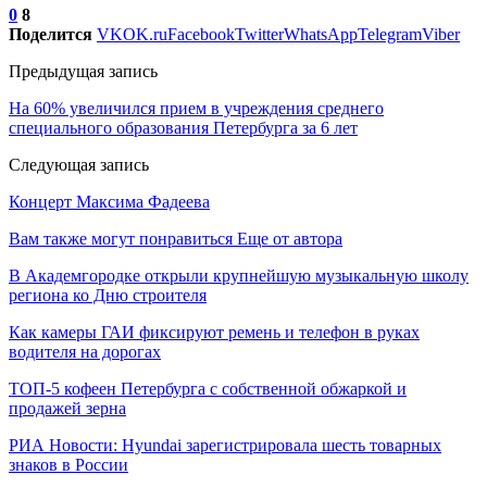
0
8
Поделится
VK
OK.ru
Facebook
Twitter
WhatsApp
Telegram
Viber
Предыдущая запись
На 60% увеличился прием в учреждения среднего
специального образования Петербурга за 6 лет
Следующая запись
Концерт Максима Фадеева
Вам также могут понравиться
Еще от автора
В Академгородке открыли крупнейшую музыкальную школу
региона ко Дню строителя
Как камеры ГАИ фиксируют ремень и телефон в руках
водителя на дорогах
ТОП-5 кофеен Петербурга с собственной обжаркой и
продажей зерна
РИА Новости: Hyundai зарегистрировала шесть товарных
знаков в России