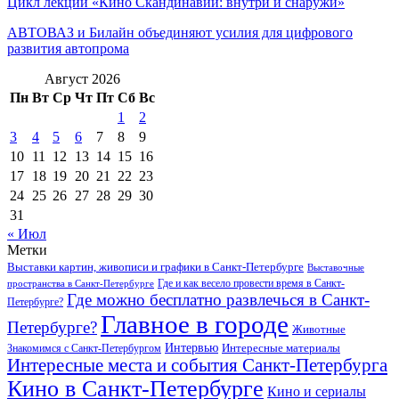
Цикл лекций «Кино Скандинавии: внутри и снаружи»
АВТОВАЗ и Билайн объединяют усилия для цифрового
развития автопрома
Август 2026
Пн
Вт
Ср
Чт
Пт
Сб
Вс
1
2
3
4
5
6
7
8
9
10
11
12
13
14
15
16
17
18
19
20
21
22
23
24
25
26
27
28
29
30
31
« Июл
Метки
Выставки картин, живописи и графики в Санкт-Петербурге
Выставочные
Где и как весело провести время в Санкт-
пространства в Санкт-Петербурге
Где можно бесплатно развлечься в Санкт-
Петербурге?
Главное в городе
Петербурге?
Животные
Интервью
Интересные материалы
Знакомимся с Санкт-Петербургом
Интересные места и события Санкт-Петербурга
Кино в Санкт-Петербурге
Кино и сериалы