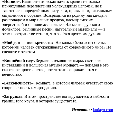
«Истоки»
. Наша генетическая память хранит не только
причудливые переплетения молекулярных цепочек, но и
тяготение к определённым ритуалам, привычкам, тактильным
ощущениям и образам. Возвращаясь на родину, мы каждый
раз попадаем в мир наших предков, насыщаемся их
энергетикой и становимся сильнее. Элементы русского
фольклора, былинные песни, натуральные материалы — в
этом пространстве есть то, что зовётся «русским духом».
«Мой дом — моя крепость»
. Насколько безопасны стены,
которыми человек отгораживается от современного мира? Не
спешите с ответом.
«Вишнёвый сад»
. Зеркала, стеклянные шары, световые
инсталляции и волшебная музыка Моцарта — попадая в это
сказочное пространство, посетители соприкасаются с
вечностью.
«Бесконечность»
. Комната, в которой человек чувствует свою
сопричастность к мирозданию.
«Загрузка»
. В этом пространстве вы задумаетесь о зыбкости
границ того круга, в котором существуете.
Источник:
kudago.com