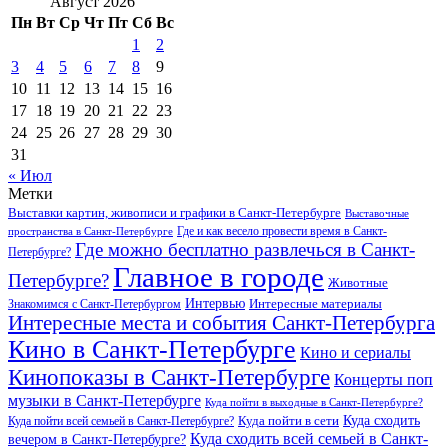
Август 2026
Пн
Вт
Ср
Чт
Пт
Сб
Вс
1
2
3
4
5
6
7
8
9
10
11
12
13
14
15
16
17
18
19
20
21
22
23
24
25
26
27
28
29
30
31
« Июл
Метки
Выставки картин, живописи и графики в Санкт-Петербурге
Выставочные
Где и как весело провести время в Санкт-
пространства в Санкт-Петербурге
Где можно бесплатно развлечься в Санкт-
Петербурге?
Главное в городе
Петербурге?
Животные
Интервью
Интересные материалы
Знакомимся с Санкт-Петербургом
Интересные места и события Санкт-Петербурга
Кино в Санкт-Петербурге
Кино и сериалы
Кинопоказы в Санкт-Петербурге
Концерты поп
музыки в Санкт-Петербурге
Куда пойти в выходные в Санкт-Петербурге?
Куда сходить
Куда пойти всей семьей в Санкт-Петербурге?
Куда пойти в сети
Куда сходить всей семьей в Санкт-
вечером в Санкт-Петербурге?