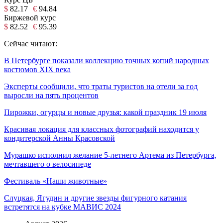
$
82.17
€
94.84
Биржевой курс
$
82.52
€
95.39
Сейчас читают:
В Петербурге показали коллекцию точных копий народных
костюмов XIX века
Эксперты сообщили, что траты туристов на отели за год
выросли на пять процентов
Пирожки, огурцы и новые друзья: какой праздник 19 июля
Красивая локация для классных фотографий находится у
кондитерской Анны Красовской
Мурашко исполнил желание 5-летнего Артема из Петербурга,
мечтавшего о велосипеде
Фестиваль «Наши животные»
Слуцкая, Ягудин и другие звезды фигурного катания
встретятся на кубке МАВИС 2024