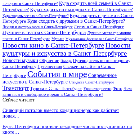
Куда сходить всей семьей в Санкт-
вечером в Санкт-Петербурге?
Петербурге?
Куда сходить на выходных в Санкт-Петербурге?
Куда сходить с детьми в Санкт-
Куда сходить осенью в Санкт-Петербурге?
Куда сходить с друзьями в Санкт-Петербурге?
Петербурге
Летом в Санкт-Петербурге
Лекции и мастер-классы в Санкт-Петербурге
Лучшее в театрах Санкт-Петербурга
Лучшие места где можно
поесть в Санкт-Петербурге
Музыка
Музыкальные фестивали в Санкт-Петербурге
Новости кино в Санкт-Петербурге
Новости
культуры и искусства в Санкт-Петербурге
Новости музыки
Обучение
Путеводитель по новогоднему
Погода
Свежее на сайте в Санкт-
Санкт-Петербургу
Путешествия
События в мире
Петербурге
Современное
искусство в Санкт-Петербурге
Стендап в Санкт-Петербурге
Транспорт
Чем
Туризм в Санкт-Петербурге
Фото
Уроки творчества
заняться в свободное время в Санкт-Петербурге?
Сейчас читают
Сияющий потолок вместо кондиционера: как работает
новая…
Вузы Петербурга приняли рекордное число поступивших по
квоте…