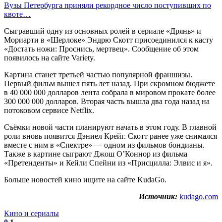
Вузы Петербурга приняли рекордное число поступивших по
квоте…
Сыгравший одну из основных ролей в сериале «Дрянь» и
Мориарти в «Шерлоке» Эндрю Скотт присоединился к касту
«Достать ножи: Проснись, мертвец». Сообщение об этом
появилось на сайте Variety.
Картина станет третьей частью популярной франшизы.
Первый фильм вышел пять лет назад. При скромном бюджете
в 40 000 000 долларов лента собрала в мировом прокате более
300 000 000 долларов. Вторая часть вышла два года назад на
потоковом сервисе Netflix.
Съёмки новой части планируют начать в этом году. В главной
роли вновь появится Дэниел Крейг. Скотт ранее уже снимался
вместе с ним в «Спектре» — одном из фильмов бондианы.
Также в картине сыграют Джош О’Коннор из фильма
«Претенденты» и Кейли Спейни из «Присцилла: Элвис и я».
Больше новостей кино ищите на сайте KudaGo.
Источник:
kudago.com
Кино и сериалы