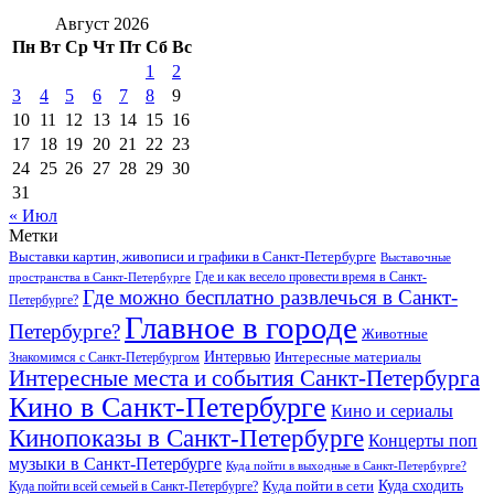
Август 2026
Пн
Вт
Ср
Чт
Пт
Сб
Вс
1
2
3
4
5
6
7
8
9
10
11
12
13
14
15
16
17
18
19
20
21
22
23
24
25
26
27
28
29
30
31
« Июл
Метки
Выставки картин, живописи и графики в Санкт-Петербурге
Выставочные
Где и как весело провести время в Санкт-
пространства в Санкт-Петербурге
Где можно бесплатно развлечься в Санкт-
Петербурге?
Главное в городе
Петербурге?
Животные
Интервью
Интересные материалы
Знакомимся с Санкт-Петербургом
Интересные места и события Санкт-Петербурга
Кино в Санкт-Петербурге
Кино и сериалы
Кинопоказы в Санкт-Петербурге
Концерты поп
музыки в Санкт-Петербурге
Куда пойти в выходные в Санкт-Петербурге?
Куда сходить
Куда пойти всей семьей в Санкт-Петербурге?
Куда пойти в сети