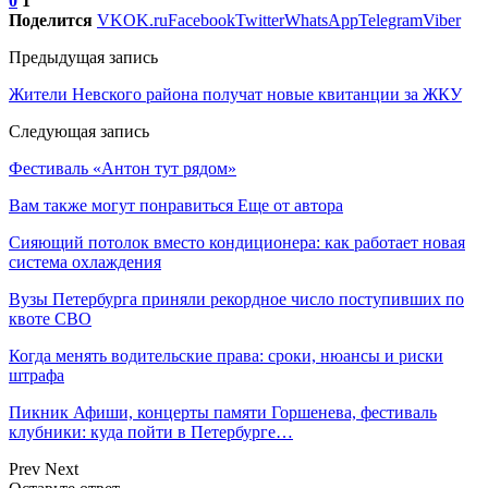
0
1
Поделится
VK
OK.ru
Facebook
Twitter
WhatsApp
Telegram
Viber
Предыдущая запись
Жители Невского района получат новые квитанции за ЖКУ
Следующая запись
Фестиваль «Антон тут рядом»
Вам также могут понравиться
Еще от автора
Сияющий потолок вместо кондиционера: как работает новая
система охлаждения
Вузы Петербурга приняли рекордное число поступивших по
квоте СВО
Когда менять водительские права: сроки, нюансы и риски
штрафа
Пикник Афиши, концерты памяти Горшенева, фестиваль
клубники: куда пойти в Петербурге…
Prev
Next