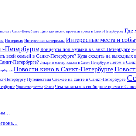
Где 
Где и как весело провести время в Санкт-Петербурге?
нства в Санкт-Петербурге
Интересные места и собы
Интервью
Интересные материалы
гом
т-Петербурге
Концерты поп музыки в Санкт-Петербурге
Ку
ить всей семьей в Санкт-Петербурге?
Куда сходить на выходных 
 Санкт-Петербурге?
Летом в Санк
Лекции и мастер-классы в Санкт-Петербурге
Новости кино в Санкт-Петербурге
Новост
тербурге
Со
Свежее на сайте в Санкт-Петербурге
кт-Петербургу
Путешествия
Чем заняться в свободное время в Санк
тербурге
Фото
Уроки творчества
омим…
региона…