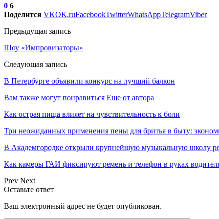
0
6
Поделится
VK
OK.ru
Facebook
Twitter
WhatsApp
Telegram
Viber
Предыдущая запись
Шоу «Импровизаторы»
Следующая запись
В Петербурге объявили конкурс на лучший балкон
Вам также могут понравиться
Еще от автора
Как острая пища влияет на чувствительность к боли
Три неожиданных применения пены для бритья в быту: эконо
В Академгородке открыли крупнейшую музыкальную школу ре
Как камеры ГАИ фиксируют ремень и телефон в руках водителя
Prev
Next
Оставьте ответ
Ваш электронный адрес не будет опубликован.