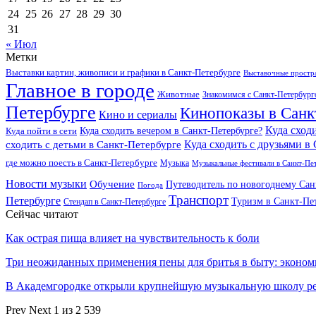
24
25
26
27
28
29
30
31
« Июл
Метки
Выставки картин, живописи и графики в Санкт-Петербурге
Выставочные простра
Главное в городе
Животные
Знакомимся с Санкт-Петербур
Петербурге
Кинопоказы в Санк
Кино и сериалы
Куда сход
Куда сходить вечером в Санкт-Петербурге?
Куда пойти в сети
Куда сходить с друзьями в
сходить с детьми в Санкт-Петербурге
где можно поесть в Санкт-Петербурге
Музыка
Музыкальные фестивали в Санкт-Пе
Новости музыки
Обучение
Путеводитель по новогоднему Сан
Погода
Транспорт
Петербурге
Туризм в Санкт-Пе
Стендап в Санкт-Петербурге
Сейчас читают
Как острая пища влияет на чувствительность к боли
Три неожиданных применения пены для бритья в быту: экон
В Академгородке открыли крупнейшую музыкальную школу 
Prev
Next
1 из 2 539