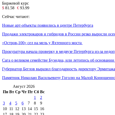
Биржевой курс
$
81.58
€
93.99
Сейчас читают:
Новые арт-объекты появились в центре Петербурга
Продажи электрокаров и гибридов в России резко выросли осе
«Остров-100» сел на мель у Яхтенного моста
Прокуратура начала проверку в медвузе Петербурга из-за недоп
Сага о великом семействе Буэндиа, или летопись об основании 
Губернатор Беглов выразил благодарность директору Эрмитаж
Памятник Николаю Васильевичу Гоголю на Малой Конюшенн
Август 2026
Пн
Вт
Ср
Чт
Пт
Сб
Вс
1
2
3
4
5
6
7
8
9
10
11
12
13
14
15
16
17
18
19
20
21
22
23