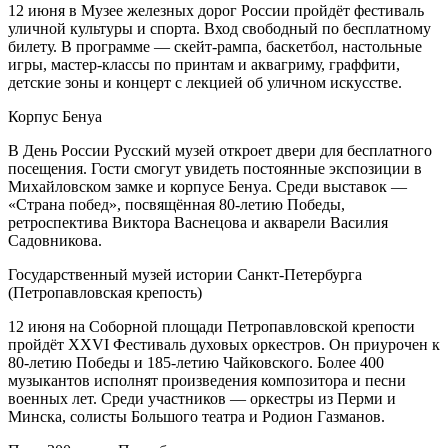
12 июня в Музее железных дорог России пройдёт фестиваль
уличной культуры и спорта. Вход свободный по бесплатному
билету. В программе — скейт-рампа, баскетбол, настольные
игры, мастер-классы по принтам и аквагриму, граффити,
детские зоны и концерт с лекцией об уличном искусстве.
Корпус Бенуа
В День России Русский музей откроет двери для бесплатного
посещения. Гости смогут увидеть постоянные экспозиции в
Михайловском замке и корпусе Бенуа. Среди выставок —
«Страна побед», посвящённая 80-летию Победы,
ретроспектива Виктора Васнецова и акварели Василия
Садовникова.
Государственный музей истории Санкт-Петербурга
(Петропавловская крепость)
12 июня на Соборной площади Петропавловской крепости
пройдёт XXVI Фестиваль духовых оркестров. Он приурочен к
80-летию Победы и 185-летию Чайковского. Более 400
музыкантов исполнят произведения композитора и песни
военных лет. Среди участников — оркестры из Перми и
Минска, солисты Большого театра и Родион Газманов.