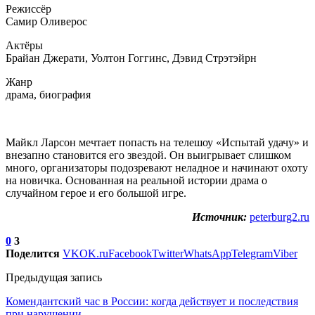
Режиссёр
Самир Оливерос
Актёры
Брайан Джерати, Уолтон Гоггинс, Дэвид Стрэтэйрн
Жанр
драма, биография
Майкл Ларсон мечтает попасть на телешоу «Испытай удачу» и
внезапно становится его звездой. Он выигрывает слишком
много, организаторы подозревают неладное и начинают охоту
на новичка. Основанная на реальной истории драма о
случайном герое и его большой игре.
Источник:
peterburg2.ru
0
3
Поделится
VK
OK.ru
Facebook
Twitter
WhatsApp
Telegram
Viber
Предыдущая запись
Комендантский час в России: когда действует и последствия
при нарушении