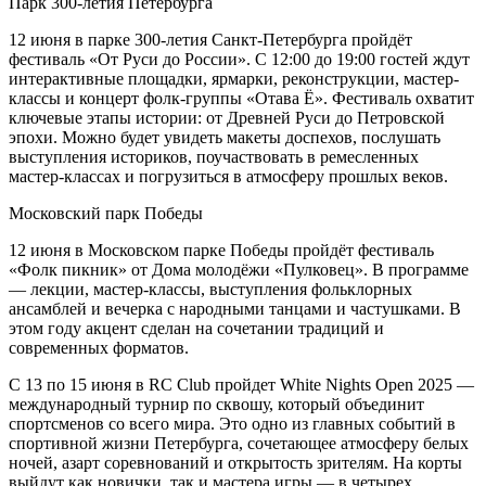
Парк 300-летия Петербурга
12 июня в парке 300-летия Санкт-Петербурга пройдёт
фестиваль «От Руси до России». С 12:00 до 19:00 гостей ждут
интерактивные площадки, ярмарки, реконструкции, мастер-
классы и концерт фолк-группы «Отава Ё». Фестиваль охватит
ключевые этапы истории: от Древней Руси до Петровской
эпохи. Можно будет увидеть макеты доспехов, послушать
выступления историков, поучаствовать в ремесленных
мастер-классах и погрузиться в атмосферу прошлых веков.
Московский парк Победы
12 июня в Московском парке Победы пройдёт фестиваль
«Фолк пикник» от Дома молодёжи «Пулковец». В программе
— лекции, мастер-классы, выступления фольклорных
ансамблей и вечерка с народными танцами и частушками. В
этом году акцент сделан на сочетании традиций и
современных форматов.
С 13 по 15 июня в RC Club пройдет White Nights Open 2025 —
международный турнир по сквошу, который объединит
спортсменов со всего мира. Это одно из главных событий в
спортивной жизни Петербурга, сочетающее атмосферу белых
ночей, азарт соревнований и открытость зрителям. На корты
выйдут как новички, так и мастера игры — в четырех