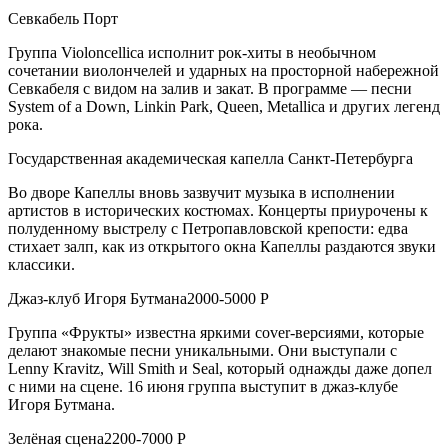
Севкабель Порт
Группа Violoncellica исполнит рок-хиты в необычном
сочетании виолончелей и ударных на просторной набережной
Севкабеля с видом на залив и закат. В программе — песни
System of a Down, Linkin Park, Queen, Metallica и других легенд
рока.
Государственная академическая капелла Санкт-Петербурга
Во дворе Капеллы вновь зазвучит музыка в исполнении
артистов в исторических костюмах. Концерты приурочены к
полуденному выстрелу с Петропавловской крепости: едва
стихает залп, как из открытого окна Капеллы раздаются звуки
классики.
Джаз-клуб Игоря Бутмана2000-5000 Р
Группа «Фрукты» известна яркими cover-версиями, которые
делают знакомые песни уникальными. Они выступали с
Lenny Kravitz, Will Smith и Seal, который однажды даже допел
с ними на сцене. 16 июня группа выступит в джаз-клубе
Игоря Бутмана.
Зелёная сцена2200-7000 Р