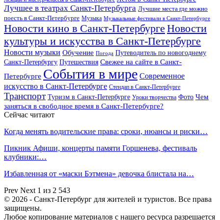
Лучшее в театрах Санкт-Петербурга
Лучшие места где можно
поесть в Санкт-Петербурге
Музыка
Музыкальные фестивали в Санкт-Петербурге
Новости кино в Санкт-Петербурге
Новости
культуры и искусства в Санкт-Петербурге
Новости музыки
Обучение
Путеводитель по новогоднему
Погода
Свежее на сайте в Санкт-
Санкт-Петербургу
Путешествия
События в мире
Петербурге
Современное
искусство в Санкт-Петербурге
Стендап в Санкт-Петербурге
Транспорт
Чем
Туризм в Санкт-Петербурге
Фото
Уроки творчества
заняться в свободное время в Санкт-Петербурге?
Сейчас читают
Когда менять водительские права: сроки, нюансы и риски…
Пикник Афиши, концерты памяти Горшенева, фестиваль
клубники:…
Избавленная от «маски Бэтмена» девочка блистала на…
Prev
Next
1 из 2 543
© 2026 - Санкт-Петербург для жителей и туристов. Все права
защищены.
Любое копирование материалов с нашего ресурса разрешается