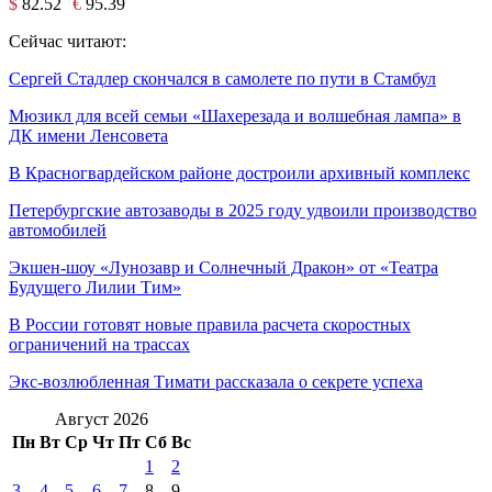
$
82.52
€
95.39
Сейчас читают:
Сергей Стадлер скончался в самолете по пути в Стамбул
Мюзикл для всей семьи «Шахерезада и волшебная лампа» в
ДК имени Ленсовета
В Красногвардейском районе достроили архивный комплекс
Петербургские автозаводы в 2025 году удвоили производство
автомобилей
Экшен-шоу «Лунозавр и Солнечный Дракон» от «Театра
Будущего Лилии Тим»
В России готовят новые правила расчета скоростных
ограничений на трассах
Экс-возлюбленная Тимати рассказала о секрете успеха
Август 2026
Пн
Вт
Ср
Чт
Пт
Сб
Вс
1
2
3
4
5
6
7
8
9