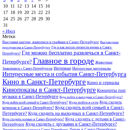
10
11
12
13
14
15
16
17
18
19
20
21
22
23
24
25
26
27
28
29
30
31
« Июл
Метки
Выставки картин, живописи и графики в Санкт-Петербурге
Выставочные
Где и как весело провести время в Санкт-
пространства в Санкт-Петербурге
Где можно бесплатно развлечься в Санкт-
Петербурге?
Главное в городе
Петербурге?
Животные
Интервью
Интересные материалы
Знакомимся с Санкт-Петербургом
Интересные места и события Санкт-Петербурга
Кино в Санкт-Петербурге
Кино и сериалы
Кинопоказы в Санкт-Петербурге
Концерты поп
музыки в Санкт-Петербурге
Куда пойти в выходные в Санкт-Петербурге?
Куда сходить
Куда пойти всей семьей в Санкт-Петербурге?
Куда пойти в сети
Куда сходить всей семьей в Санкт-
вечером в Санкт-Петербурге?
Петербурге?
Куда сходить на выходных в Санкт-Петербурге?
Куда сходить с детьми в Санкт-
Куда сходить осенью в Санкт-Петербурге?
Куда сходить с друзьями в Санкт-Петербурге?
Петербурге
Летом в Санкт-Петербурге
Лекции и мастер-классы в Санкт-Петербурге