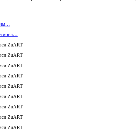
омим…
региона…