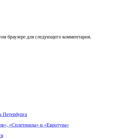
том браузере для следующего комментария.
ы Петербурга
ов», «Сплетницы» и «Евротура»
ся