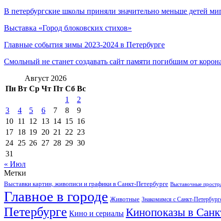
В петербургские школы приняли значительно меньше детей миг
Выставка «Город блоковских стихов»
Главные события зимы 2023-2024 в Петербурге
Смольный не станет создавать сайт памяти погибшим от корон
Август 2026
Пн
Вт
Ср
Чт
Пт
Сб
Вс
1
2
3
4
5
6
7
8
9
10
11
12
13
14
15
16
17
18
19
20
21
22
23
24
25
26
27
28
29
30
31
« Июл
Метки
Выставки картин, живописи и графики в Санкт-Петербурге
Выставочные простра
Главное в городе
Животные
Знакомимся с Санкт-Петербур
Петербурге
Кинопоказы в Санк
Кино и сериалы