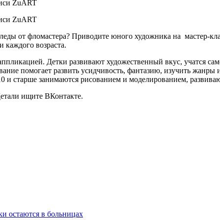
 следы от фломастера? Приводите юного художника на мастер-кла
и каждого возраста.
ппликацией. Детки развивают художественный вкус, учатся само
вание помогает развить усидчивость, фантазию, изучить жанры 
10 и старше занимаются рисованием и моделированием, развива
Детали ищите ВКонтакте.
ки остаются в больницах