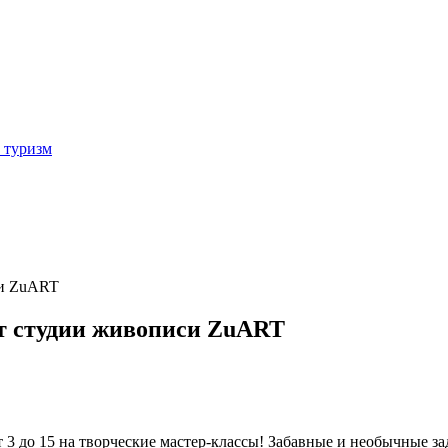
 туризм
си ZuART
от студии живописи ZuART
 до 15 на творческие мастер-классы! Забавные и необычные за