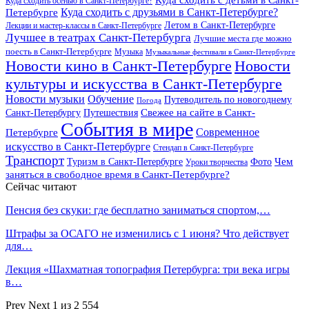
Куда сходить осенью в Санкт-Петербурге?
Куда сходить с друзьями в Санкт-Петербурге?
Петербурге
Летом в Санкт-Петербурге
Лекции и мастер-классы в Санкт-Петербурге
Лучшее в театрах Санкт-Петербурга
Лучшие места где можно
поесть в Санкт-Петербурге
Музыка
Музыкальные фестивали в Санкт-Петербурге
Новости кино в Санкт-Петербурге
Новости
культуры и искусства в Санкт-Петербурге
Новости музыки
Обучение
Путеводитель по новогоднему
Погода
Свежее на сайте в Санкт-
Санкт-Петербургу
Путешествия
События в мире
Петербурге
Современное
искусство в Санкт-Петербурге
Стендап в Санкт-Петербурге
Транспорт
Чем
Туризм в Санкт-Петербурге
Фото
Уроки творчества
заняться в свободное время в Санкт-Петербурге?
Сейчас читают
Пенсия без скуки: где бесплатно заниматься спортом,…
Штрафы за ОСАГО не изменились с 1 июня? Что действует
для…
Лекция «Шахматная топография Петербурга: три века игры
в…
Prev
Next
1 из 2 554