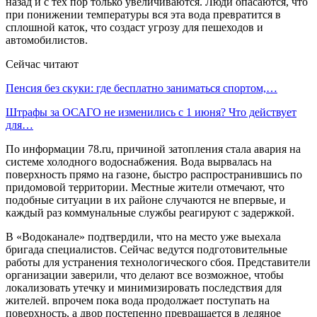
назад и с тех пор только увеличиваются. Люди опасаются, что
при понижении температуры вся эта вода превратится в
сплошной каток, что создаст угрозу для пешеходов и
автомобилистов.
Сейчас читают
Пенсия без скуки: где бесплатно заниматься спортом,…
Штрафы за ОСАГО не изменились с 1 июня? Что действует
для…
По информации 78.ru, причиной затопления стала авария на
системе холодного водоснабжения. Вода вырвалась на
поверхность прямо на газоне, быстро распространившись по
придомовой территории. Местные жители отмечают, что
подобные ситуации в их районе случаются не впервые, и
каждый раз коммунальные службы реагируют с задержкой.
В «Водоканале» подтвердили, что на место уже выехала
бригада специалистов. Сейчас ведутся подготовительные
работы для устранения технологического сбоя. Представители
организации заверили, что делают все возможное, чтобы
локализовать утечку и минимизировать последствия для
жителей. впрочем пока вода продолжает поступать на
поверхность, а двор постепенно превращается в ледяное