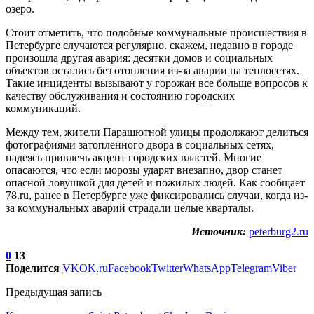
озеро.
Стоит отметить, что подобные коммунальные происшествия в
Петербурге случаются регулярно. скажем, недавно в городе
произошла другая авария: десятки домов и социальных
объектов остались без отопления из-за аварии на теплосетях.
Такие инциденты вызывают у горожан все больше вопросов к
качеству обслуживания и состоянию городских
коммуникаций.
Между тем, жители Парашютной улицы продолжают делиться
фотографиями затопленного двора в социальных сетях,
надеясь привлечь акцент городских властей. Многие
опасаются, что если морозы ударят внезапно, двор станет
опасной ловушкой для детей и пожилых людей. Как сообщает
78.ru, ранее в Петербурге уже фиксировались случаи, когда из-
за коммунальных аварий страдали целые кварталы.
Источник:
peterburg2.ru
0
13
Поделится
VK
OK.ru
Facebook
Twitter
WhatsApp
Telegram
Viber
Предыдущая запись