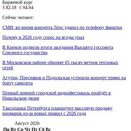
Биржевой курс
$
82.18
€
94.94
Сейчас читают:
СМИ: во время концерта Лепс ударил по телефону фанатки
Почему в 2026 году спрос на ягоды упал
В Кремле подвели итоги заседания Высшего госсовета
Союзного государства
В Московском районе обновят 65 тысяч метров тепловых
сетей
Агутин, Пресняков и Подольская устроили концерт прямо на
борту самолета
Первый зимний городской радиофестиваль пройдёт в
Никольском дворе
Таксопарки Петербурга планируют массовую продажу
иномарок из-за новых правил с 2026 года
Август 2026
Пн
Вт
Ср
Чт
Пт
Сб
Вс