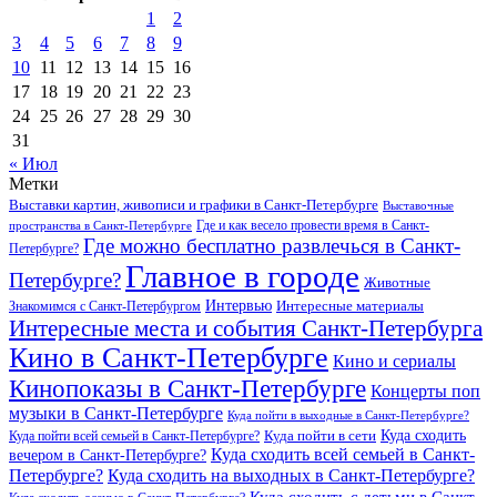
1
2
3
4
5
6
7
8
9
10
11
12
13
14
15
16
17
18
19
20
21
22
23
24
25
26
27
28
29
30
31
« Июл
Метки
Выставки картин, живописи и графики в Санкт-Петербурге
Выставочные
Где и как весело провести время в Санкт-
пространства в Санкт-Петербурге
Где можно бесплатно развлечься в Санкт-
Петербурге?
Главное в городе
Петербурге?
Животные
Интервью
Интересные материалы
Знакомимся с Санкт-Петербургом
Интересные места и события Санкт-Петербурга
Кино в Санкт-Петербурге
Кино и сериалы
Кинопоказы в Санкт-Петербурге
Концерты поп
музыки в Санкт-Петербурге
Куда пойти в выходные в Санкт-Петербурге?
Куда сходить
Куда пойти всей семьей в Санкт-Петербурге?
Куда пойти в сети
Куда сходить всей семьей в Санкт-
вечером в Санкт-Петербурге?
Петербурге?
Куда сходить на выходных в Санкт-Петербурге?
Куда сходить с детьми в Санкт-