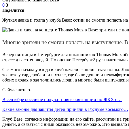
0
3
Поделится
Жуткая давка и толпа у клуба Base: сотни не смогли попасть н
Многие зрители не смогли попасть на выступление. В
Вечер пятницы в Петербурге для поклонников Thomas Mraz обе
стресс для сотен людей. По оценке Петербург2.ру, значительная
С самого начала у входа в клуб начали скапливаться толпы. Лю
тесноте у гардероба или в холле, где было душно и некомфорт
обоих входах в зал толпились люди, а многие были вынужден
Сейчас читают
В сентябре россияне получат новые квитанции по ЖКХ с…
Какие законы для защиты детей приняли в Госдуме восьмого…
Клуб Base, согласно информации на его сайте, рассчитан на т
деньги, а связаться с ними оказалось невозможно. Это вызвало