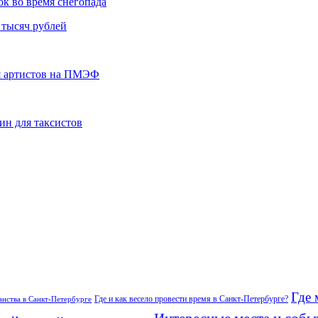
ок во время снегопада
 тысяч рублей
ия артистов на ПМЭФ
ин для таксистов
Где 
Где и как весело провести время в Санкт-Петербурге?
нства в Санкт-Петербурге