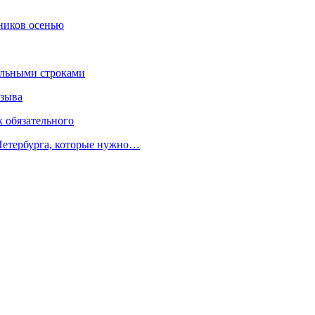
ников осенью
ельными строками
озыва
к обязательного
 Петербурга, которые нужно…