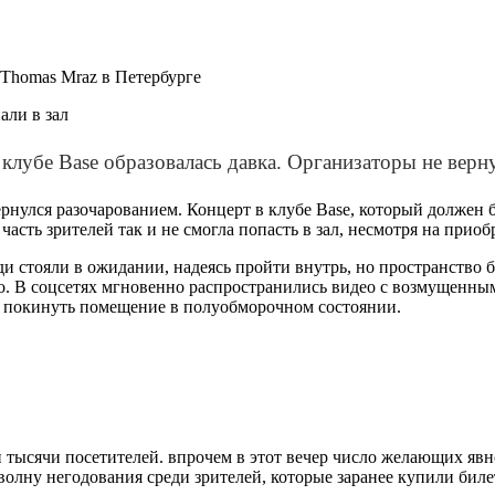
а Thomas Mraz в Петербурге
 клубе Base образовалась давка. Организаторы не верн
рнулся разочарованием. Концерт в клубе Base, который должен
 часть зрителей так и не смогла попасть в зал, несмотря на прио
ди стояли в ожидании, надеясь пройти внутрь, но пространство б
но. В соцсетях мгновенно распространились видео с возмущенным
ы покинуть помещение в полуобморочном состоянии.
ри тысячи посетителей. впрочем в этот вечер число желающих я
 волну негодования среди зрителей, которые заранее купили бил