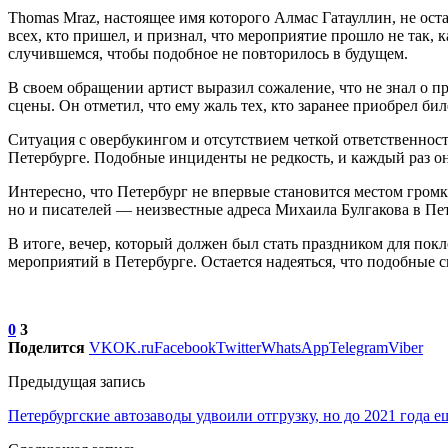
Thomas Mraz, настоящее имя которого Алмас Гатауллин, не ост
всех, кто пришел, и признал, что мероприятие прошло не так, 
случившемся, чтобы подобное не повторилось в будущем.
В своем обращении артист выразил сожаление, что не знал о пр
сцены. Он отметил, что ему жаль тех, кто заранее приобрел биле
Ситуация с овербукингом и отсутствием четкой ответственнос
Петербурге. Подобные инциденты не редкость, и каждый раз о
Интересно, что Петербург не впервые становится местом гром
но и писателей — неизвестные адреса Михаила Булгакова в Пе
В итоге, вечер, который должен был стать праздником для пок
мероприятий в Петербурге. Остается надеяться, что подобные 
0
3
Поделится
VK
OK.ru
Facebook
Twitter
WhatsApp
Telegram
Viber
Предыдущая запись
Петербургские автозаводы удвоили отгрузку, но до 2021 года е