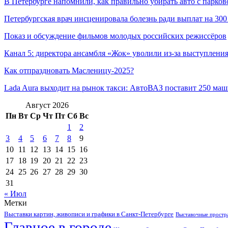
В Петербурге напомнили, как правильно убирать авто с парков
Петербургская врач инсценировала болезнь ради выплат на 300
Показ и обсуждение фильмов молодых российских режиссёров
Канал 5: директора ансамбля «Жок» уволили из-за выступлен
Как отпраздновать Масленицу-2025?
Lada Aura выходит на рынок такси: АвтоВАЗ поставит 250 маш
Август 2026
Пн
Вт
Ср
Чт
Пт
Сб
Вс
1
2
3
4
5
6
7
8
9
10
11
12
13
14
15
16
17
18
19
20
21
22
23
24
25
26
27
28
29
30
31
« Июл
Метки
Выставки картин, живописи и графики в Санкт-Петербурге
Выставочные простра
Главное в городе