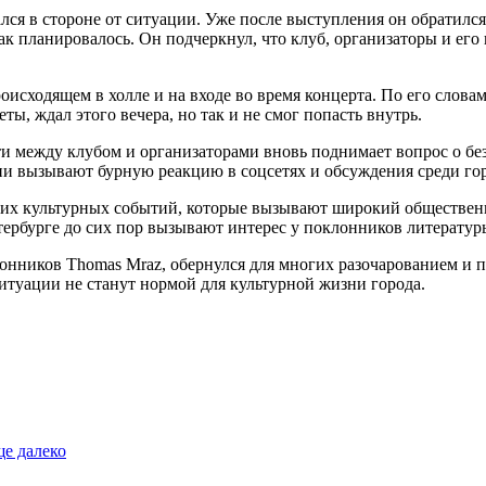
ался в стороне от ситуации. Уже после выступления он обратилс
как планировалось. Он подчеркнул, что клуб, организаторы и его
оисходящем в холле и на входе во время концерта. По его словам
ты, ждал этого вечера, но так и не смог попасть внутрь.
ти между клубом и организаторами вновь поднимает вопрос о бе
ни вызывают бурную реакцию в соцсетях и обсуждения среди го
ких культурных событий, которые вызывают широкий общественн
тербурге до сих пор вызывают интерес у поклонников литератур
лонников Thomas Mraz, обернулся для многих разочарованием и 
ситуации не станут нормой для культурной жизни города.
ще далеко