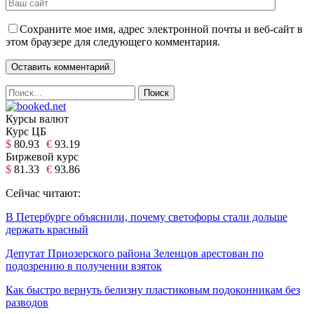
Сохраните мое имя, адрес электронной почты и веб-сайт в
этом браузере для следующего комментария.
Курсы валют
Курс ЦБ
$
80.93
€
93.19
Биржевой курс
$
81.33
€
93.86
Сейчас читают:
В Петербурге объяснили, почему светофоры стали дольше
держать красный
Депутат Приозерского района Зеленцов арестован по
подозрению в получении взяток
Как быстро вернуть белизну пластиковым подоконникам без
разводов