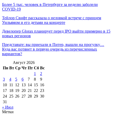
Более 5 тыс. человек в Петербурге за неделю заболели
COVID-19
Тейлор Свифт рассказала о неловкой встрече с принцем
Уильямом и его детьми на концерте
Девелопер Glorax планирует перед IPO выйти примерно в 15
новых регионов
Представьте: вы приехали в Питер, вышли на прогулку…
Куда вас потянет в первую очередь из перечисленных
вариантов?
Август 2026
Пн
Вт
Ср
Чт
Пт
Сб
Вс
1
2
3
4
5
6
7
8
9
10
11
12
13
14
15
16
17
18
19
20
21
22
23
24
25
26
27
28
29
30
31
« Июл
Метки