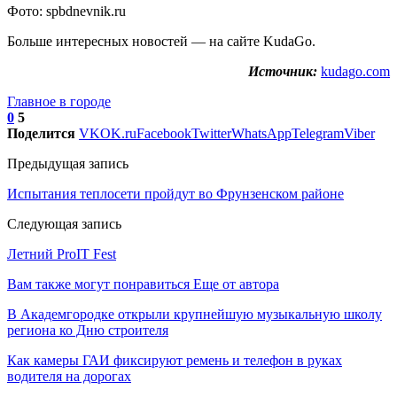
Фото: spbdnevnik.ru
Больше интересных новостей — на сайте KudaGo.
Источник:
kudago.com
Главное в городе
0
5
Поделится
VK
OK.ru
Facebook
Twitter
WhatsApp
Telegram
Viber
Предыдущая запись
Испытания теплосети пройдут во Фрунзенском районе
Следующая запись
Летний ProIT Fest
Вам также могут понравиться
Еще от автора
В Академгородке открыли крупнейшую музыкальную школу
региона ко Дню строителя
Как камеры ГАИ фиксируют ремень и телефон в руках
водителя на дорогах