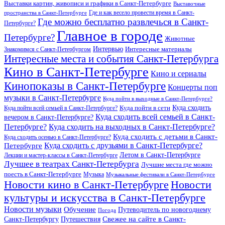
Выставки картин, живописи и графики в Санкт-Петербурге
Выставочные
Где и как весело провести время в Санкт-
пространства в Санкт-Петербурге
Где можно бесплатно развлечься в Санкт-
Петербурге?
Главное в городе
Петербурге?
Животные
Интервью
Интересные материалы
Знакомимся с Санкт-Петербургом
Интересные места и события Санкт-Петербурга
Кино в Санкт-Петербурге
Кино и сериалы
Кинопоказы в Санкт-Петербурге
Концерты поп
музыки в Санкт-Петербурге
Куда пойти в выходные в Санкт-Петербурге?
Куда сходить
Куда пойти всей семьей в Санкт-Петербурге?
Куда пойти в сети
Куда сходить всей семьей в Санкт-
вечером в Санкт-Петербурге?
Петербурге?
Куда сходить на выходных в Санкт-Петербурге?
Куда сходить с детьми в Санкт-
Куда сходить осенью в Санкт-Петербурге?
Куда сходить с друзьями в Санкт-Петербурге?
Петербурге
Летом в Санкт-Петербурге
Лекции и мастер-классы в Санкт-Петербурге
Лучшее в театрах Санкт-Петербурга
Лучшие места где можно
поесть в Санкт-Петербурге
Музыка
Музыкальные фестивали в Санкт-Петербурге
Новости кино в Санкт-Петербурге
Новости
культуры и искусства в Санкт-Петербурге
Новости музыки
Обучение
Путеводитель по новогоднему
Погода
Свежее на сайте в Санкт-
Санкт-Петербургу
Путешествия