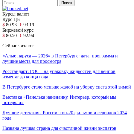
Курсы валют
Курс ЦБ
$
80.93
€
93.19
Биржевой курс
$
80.50
€
92.94
Сейчас читают:
«Алые паруса — 2026» в Петербурге: дата, программа и
лучшие места для просмотра
Росстандарт: ГОСТ на упаковку жидкостей для вейпов
изменят до конца года
В Петербурге стало меньше жалоб на уборку снега этой зимой
Выставка «Панелька наизнанку. Интерьер, который мы
потеряли»
Лучшие детективы России: топ-20 фильмов и сериалов 2024
года
Названа лучшая страна для счастливой жизни экспатов