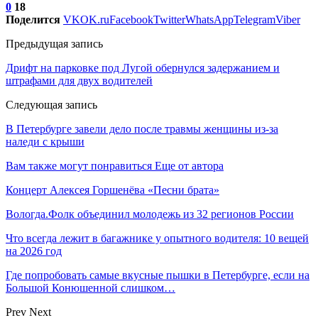
0
18
Поделится
VK
OK.ru
Facebook
Twitter
WhatsApp
Telegram
Viber
Предыдущая запись
Дрифт на парковке под Лугой обернулся задержанием и
штрафами для двух водителей
Следующая запись
В Петербурге завели дело после травмы женщины из-за
наледи с крыши
Вам также могут понравиться
Еще от автора
Концерт Алексея Горшенёва «Песни брата»
Вологда.Фолк объединил молодежь из 32 регионов России
Что всегда лежит в багажнике у опытного водителя: 10 вещей
на 2026 год
Где попробовать самые вкусные пышки в Петербурге, если на
Большой Конюшенной слишком…
Prev
Next