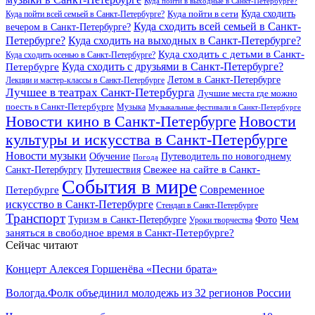
Куда пойти в выходные в Санкт-Петербурге?
Куда сходить
Куда пойти всей семьей в Санкт-Петербурге?
Куда пойти в сети
Куда сходить всей семьей в Санкт-
вечером в Санкт-Петербурге?
Петербурге?
Куда сходить на выходных в Санкт-Петербурге?
Куда сходить с детьми в Санкт-
Куда сходить осенью в Санкт-Петербурге?
Куда сходить с друзьями в Санкт-Петербурге?
Петербурге
Летом в Санкт-Петербурге
Лекции и мастер-классы в Санкт-Петербурге
Лучшее в театрах Санкт-Петербурга
Лучшие места где можно
поесть в Санкт-Петербурге
Музыка
Музыкальные фестивали в Санкт-Петербурге
Новости кино в Санкт-Петербурге
Новости
культуры и искусства в Санкт-Петербурге
Новости музыки
Обучение
Путеводитель по новогоднему
Погода
Свежее на сайте в Санкт-
Санкт-Петербургу
Путешествия
События в мире
Петербурге
Современное
искусство в Санкт-Петербурге
Стендап в Санкт-Петербурге
Транспорт
Чем
Туризм в Санкт-Петербурге
Фото
Уроки творчества
заняться в свободное время в Санкт-Петербурге?
Сейчас читают
Концерт Алексея Горшенёва «Песни брата»
Вологда.Фолк объединил молодежь из 32 регионов России