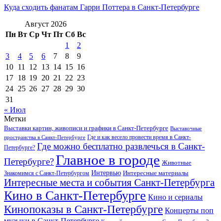
Куда сходить фанатам Гарри Поттера в Санкт-Петербурге
Август 2026
Пн
Вт
Ср
Чт
Пт
Сб
Вс
1
2
3
4
5
6
7
8
9
10
11
12
13
14
15
16
17
18
19
20
21
22
23
24
25
26
27
28
29
30
31
« Июл
Метки
Выставки картин, живописи и графики в Санкт-Петербурге
Выставочные
Где и как весело провести время в Санкт-
пространства в Санкт-Петербурге
Где можно бесплатно развлечься в Санкт-
Петербурге?
Главное в городе
Петербурге?
Животные
Интервью
Интересные материалы
Знакомимся с Санкт-Петербургом
Интересные места и события Санкт-Петербурга
Кино в Санкт-Петербурге
Кино и сериалы
Кинопоказы в Санкт-Петербурге
Концерты поп
музыки в Санкт-Петербурге