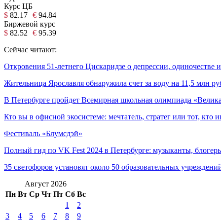
Курс ЦБ
$
82.17
€
94.84
Биржевой курс
$
82.52
€
95.39
Сейчас читают:
Откровения 51-летнего Цискаридзе о депрессии, одиночестве и
Жительница Ярославля обнаружила счет за воду на 11,5 млн ру
В Петербурге пройдет Всемирная школьная олимпиада «Велик
Кто вы в офисной экосистеме: мечтатель, стратег или тот, кто 
Фестиваль «Блумсдэй»
Полный гид по VK Fest 2024 в Петербурге: музыканты, блогер
35 светофоров установят около 50 образовательных учреждений
Август 2026
Пн
Вт
Ср
Чт
Пт
Сб
Вс
1
2
3
4
5
6
7
8
9