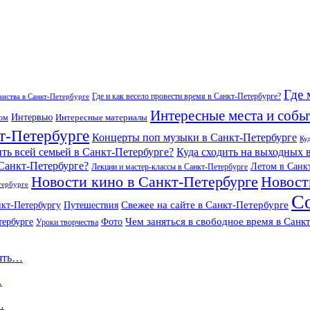
Где 
Где и как весело провести время в Санкт-Петербурге?
нства в Санкт-Петербурге
Интересные места и собы
Интервью
Интересные материалы
гом
т-Петербурге
Концерты поп музыки в Санкт-Петербурге
Ку
ить всей семьей в Санкт-Петербурге?
Куда сходить на выходных 
 Санкт-Петербурге?
Летом в Санк
Лекции и мастер-классы в Санкт-Петербурге
Новости кино в Санкт-Петербурге
Новост
тербурге
С
Свежее на сайте в Санкт-Петербурге
кт-Петербургу
Путешествия
Чем заняться в свободное время в Санк
тербурге
Фото
Уроки творчества
нять…
…
…