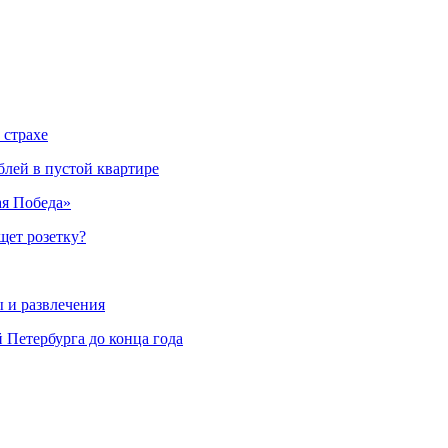
 страхе
блей в пустой квартире
ая Победа»
ищет розетку?
ы и развлечения
 Петербурга до конца года