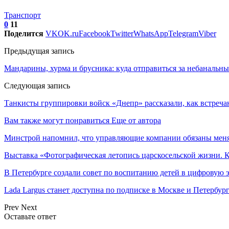
Транспорт
0
11
Поделится
VK
OK.ru
Facebook
Twitter
WhatsApp
Telegram
Viber
Предыдущая запись
Мандарины, хурма и брусника: куда отправиться за небанальн
Следующая запись
Танкисты группировки войск «Днепр» рассказали, как встреч
Вам также могут понравиться
Еще от автора
Минстрой напомнил, что управляющие компании обязаны меня
Выставка «Фотографическая летопись царскосельской жизни. 
В Петербурге создали совет по воспитанию детей в цифровую 
Lada Largus станет доступна по подписке в Москве и Петербур
Prev
Next
Оставьте ответ