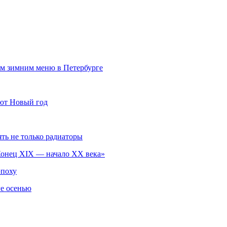
ым зимним меню в Петербурге
ают Новый год
ть не только радиаторы
Конец XIX — начало XX века»
эпоху
ге осенью