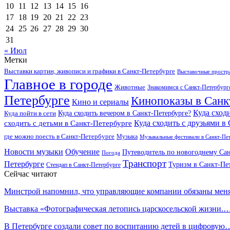
10
11
12
13
14
15
16
17
18
19
20
21
22
23
24
25
26
27
28
29
30
31
« Июл
Метки
Выставки картин, живописи и графики в Санкт-Петербурге
Выставочные простра
Главное в городе
Животные
Знакомимся с Санкт-Петербур
Петербурге
Кинопоказы в Санк
Кино и сериалы
Куда сход
Куда сходить вечером в Санкт-Петербурге?
Куда пойти в сети
Куда сходить с друзьями в
сходить с детьми в Санкт-Петербурге
где можно поесть в Санкт-Петербурге
Музыка
Музыкальные фестивали в Санкт-Пе
Новости музыки
Обучение
Путеводитель по новогоднему Сан
Погода
Транспорт
Петербурге
Туризм в Санкт-Пе
Стендап в Санкт-Петербурге
Сейчас читают
Минстрой напомнил, что управляющие компании обязаны ме
Выставка «Фотографическая летопись царскосельской жизни.
В Петербурге создали совет по воспитанию детей в цифровую