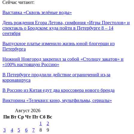
Сейчас читают:
Выставка «Сквозь зелёные воды»
День рождения Егора Летова, симфония «Игры Престолов» и
спектакль о Бродском: куда пойти в Петербурге 8 – 14
сентября
Выпускное платье изменило жизнь юной блогерши из
Петербурга
Нижний Новгород закрепил за собой «Столицу закатов» и
«100% настоящую Россию»
В Петербурге продлили действие ограничений из-за
коронавируса
В Россию из Китая едут два кроссовера нового бренда
Викторина «Телеквиз: кино, мультфильмы, сериалы»
Август 2026
Пн
Вт
Ср
Чт
Пт
Сб
Вс
1
2
3
4
5
6
7
8
9