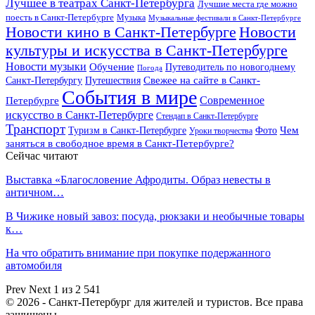
Лучшее в театрах Санкт-Петербурга
Лучшие места где можно
поесть в Санкт-Петербурге
Музыка
Музыкальные фестивали в Санкт-Петербурге
Новости кино в Санкт-Петербурге
Новости
культуры и искусства в Санкт-Петербурге
Новости музыки
Обучение
Путеводитель по новогоднему
Погода
Свежее на сайте в Санкт-
Санкт-Петербургу
Путешествия
События в мире
Петербурге
Современное
искусство в Санкт-Петербурге
Стендап в Санкт-Петербурге
Транспорт
Чем
Туризм в Санкт-Петербурге
Фото
Уроки творчества
заняться в свободное время в Санкт-Петербурге?
Сейчас читают
Выставка «Благословение Афродиты. Образ невесты в
античном…
В Чижике новый завоз: посуда, рюкзаки и необычные товары
к…
На что обратить внимание при покупке подержанного
автомобиля
Prev
Next
1 из 2 541
© 2026 - Санкт-Петербург для жителей и туристов. Все права
защищены.