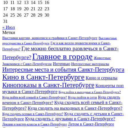
10
11
12
13
14
15
16
17
18
19
20
21
22
23
24
25
26
27
28
29
30
31
« Июл
Метки
Выставки картин, живописи и графики в Санкт-Петербурге
Выставочные
Где и как весело провести время в Санкт-
пространства в Санкт-Петербурге
Где можно бесплатно развлечься в Санкт-
Петербурге?
Главное в городе
Петербурге?
Животные
Интервью
Интересные материалы
Знакомимся с Санкт-Петербургом
Интересные места и события Санкт-Петербурга
Кино в Санкт-Петербурге
Кино и сериалы
Кинопоказы в Санкт-Петербурге
Концерты поп
музыки в Санкт-Петербурге
Куда пойти в выходные в Санкт-Петербурге?
Куда сходить
Куда пойти всей семьей в Санкт-Петербурге?
Куда пойти в сети
Куда сходить всей семьей в Санкт-
вечером в Санкт-Петербурге?
Петербурге?
Куда сходить на выходных в Санкт-Петербурге?
Куда сходить с детьми в Санкт-
Куда сходить осенью в Санкт-Петербурге?
Куда сходить с друзьями в Санкт-Петербурге?
Петербурге
Летом в Санкт-Петербурге
Лекции и мастер-классы в Санкт-Петербурге