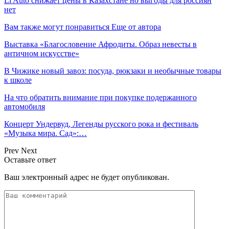
Li Auto снижает цены в Казахстане но выгоды для россиян
нет
Вам также могут понравиться
Еще от автора
Выставка «Благословение Афродиты. Образ невесты в
античном искусстве»
В Чижике новый завоз: посуда, рюкзаки и необычные товары
к школе
На что обратить внимание при покупке подержанного
автомобиля
Концерт Ундервуд, Легенды русского рока и фестиваль
«Музыка мира. Сад»:…
Prev
Next
Оставьте ответ
Ваш электронный адрес не будет опубликован.