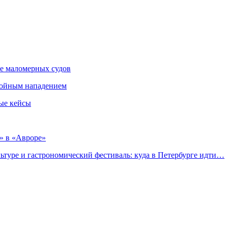
ие маломерных судов
збойным нападением
ые кейсы
» в «Авроре»
льтуре и гастрономический фестиваль: куда в Петербурге идти…