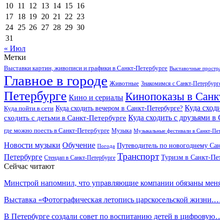
10
11
12
13
14
15
16
17
18
19
20
21
22
23
24
25
26
27
28
29
30
31
« Июл
Метки
Выставки картин, живописи и графики в Санкт-Петербурге
Выставочные простра
Главное в городе
Животные
Знакомимся с Санкт-Петербур
Петербурге
Кинопоказы в Санк
Кино и сериалы
Куда сход
Куда сходить вечером в Санкт-Петербурге?
Куда пойти в сети
Куда сходить с друзьями в
сходить с детьми в Санкт-Петербурге
где можно поесть в Санкт-Петербурге
Музыка
Музыкальные фестивали в Санкт-Пе
Новости музыки
Обучение
Путеводитель по новогоднему Сан
Погода
Транспорт
Петербурге
Туризм в Санкт-Пе
Стендап в Санкт-Петербурге
Сейчас читают
Минстрой напомнил, что управляющие компании обязаны ме
Выставка «Фотографическая летопись царскосельской жизни.
В Петербурге создали совет по воспитанию детей в цифровую