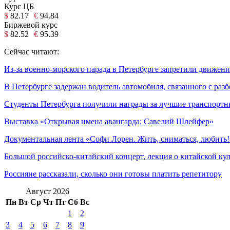
Курс ЦБ
$
82.17
€
94.84
Биржевой курс
$
82.52
€
95.39
Сейчас читают:
Из-за военно-морского парада в Петербурге запретили движен
В Петербурге задержан водитель автомобиля, связанного с ра
Студенты Петербурга получили награды за лучшие транспортн
Выставка «Открывая имена авангарда: Савелий Шлейфер»
Документальная лента «Софи Лорен. Жить, сниматься, любить!
Большой российско-китайский концерт, лекция о китайской ку
Россияне рассказали, сколько они готовы платить репетитору
Август 2026
Пн
Вт
Ср
Чт
Пт
Сб
Вс
1
2
3
4
5
6
7
8
9