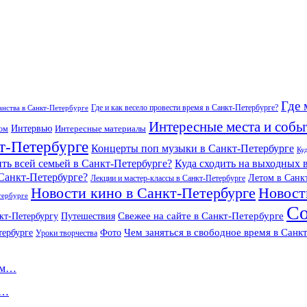
Где 
Где и как весело провести время в Санкт-Петербурге?
нства в Санкт-Петербурге
Интересные места и собы
Интервью
Интересные материалы
гом
т-Петербурге
Концерты поп музыки в Санкт-Петербурге
Ку
ить всей семьей в Санкт-Петербурге?
Куда сходить на выходных 
 Санкт-Петербурге?
Летом в Санк
Лекции и мастер-классы в Санкт-Петербурге
Новости кино в Санкт-Петербурге
Новост
тербурге
Со
Свежее на сайте в Санкт-Петербурге
кт-Петербургу
Путешествия
Чем заняться в свободное время в Санк
тербурге
Фото
Уроки творчества
ном…
к…