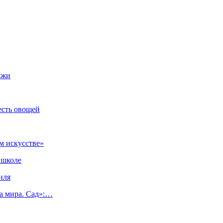
джи
есть овощей
м искусстве»
 школе
иля
а мира. Сад»:…