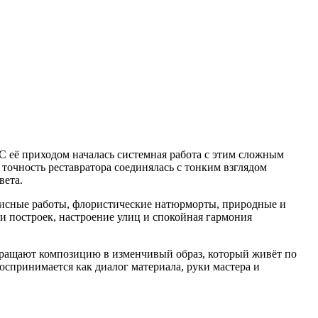
С её приходом началась системная работа с этим сложным
точность реставратора соединялась с тонким взглядом
вета.
писные работы, флористические натюрморты, природные и
ли построек, настроение улиц и спокойная гармония
евращают композицию в изменчивый образ, который живёт по
воспринимается как диалог материала, руки мастера и