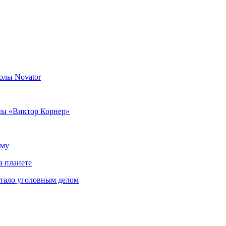
колы Novator
ны «Виктор Корнер»
ыму
а планете
стало уголовным делом