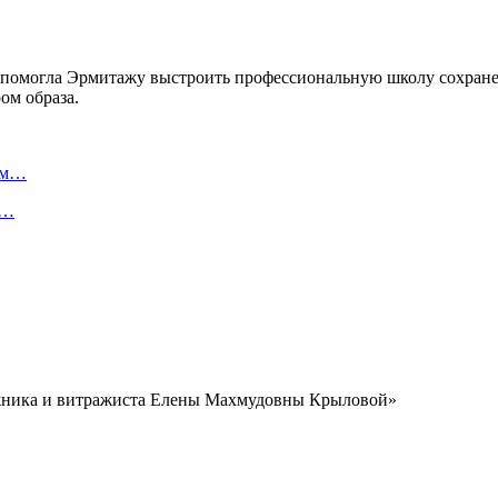
та помогла Эрмитажу выстроить профессиональную школу сохране
ом образа.
ном…
к…