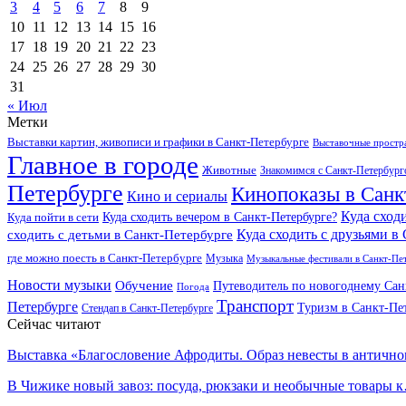
3
4
5
6
7
8
9
10
11
12
13
14
15
16
17
18
19
20
21
22
23
24
25
26
27
28
29
30
31
« Июл
Метки
Выставки картин, живописи и графики в Санкт-Петербурге
Выставочные простра
Главное в городе
Животные
Знакомимся с Санкт-Петербур
Петербурге
Кинопоказы в Санк
Кино и сериалы
Куда сход
Куда сходить вечером в Санкт-Петербурге?
Куда пойти в сети
Куда сходить с друзьями в
сходить с детьми в Санкт-Петербурге
где можно поесть в Санкт-Петербурге
Музыка
Музыкальные фестивали в Санкт-Пе
Новости музыки
Обучение
Путеводитель по новогоднему Сан
Погода
Транспорт
Петербурге
Туризм в Санкт-Пе
Стендап в Санкт-Петербурге
Сейчас читают
Выставка «Благословение Афродиты. Образ невесты в антич
В Чижике новый завоз: посуда, рюкзаки и необычные товары 