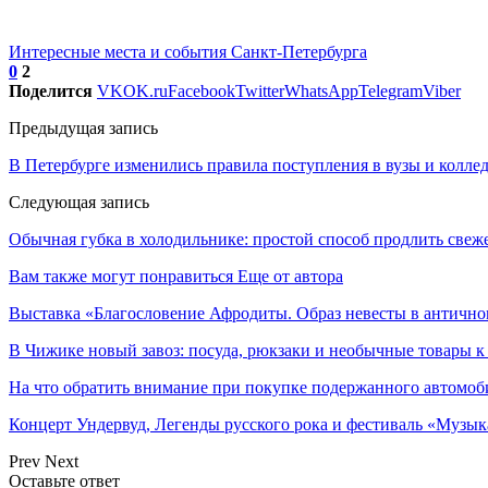
Интересные места и события Санкт-Петербурга
0
2
Поделится
VK
OK.ru
Facebook
Twitter
WhatsApp
Telegram
Viber
Предыдущая запись
В Петербурге изменились правила поступления в вузы и колле
Следующая запись
Обычная губка в холодильнике: простой способ продлить свеж
Вам также могут понравиться
Еще от автора
Выставка «Благословение Афродиты. Образ невесты в антично
В Чижике новый завоз: посуда, рюкзаки и необычные товары к
На что обратить внимание при покупке подержанного автомоб
Концерт Ундервуд, Легенды русского рока и фестиваль «Музык
Prev
Next
Оставьте ответ