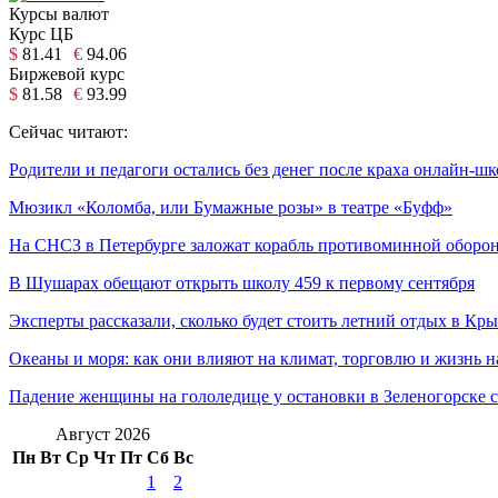
Курсы валют
Курс ЦБ
$
81.41
€
94.06
Биржевой курс
$
81.58
€
93.99
Сейчас читают:
Родители и педагоги остались без денег после краха онлайн-ш
Мюзикл «Коломба, или Бумажные розы» в театре «Буфф»
На СНСЗ в Петербурге заложат корабль противоминной оборо
В Шушарах обещают открыть школу 459 к первому сентября
Эксперты рассказали, сколько будет стоить летний отдых в Кр
Океаны и моря: как они влияют на климат, торговлю и жизнь н
Падение женщины на гололедице у остановки в Зеленогорске 
Август 2026
Пн
Вт
Ср
Чт
Пт
Сб
Вс
1
2