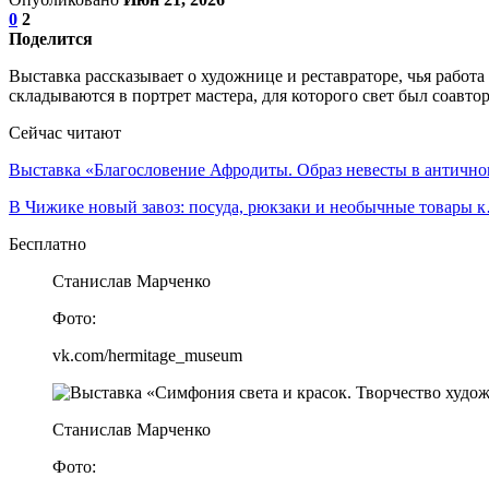
0
2
Поделится
Выставка рассказывает о художнице и реставраторе, чья рабо
складываются в портрет мастера, для которого свет был соавтор
Сейчас читают
Выставка «Благословение Афродиты. Образ невесты в антич
В Чижике новый завоз: посуда, рюкзаки и необычные товары 
Бесплатно
Станислав Марченко
Фото:
vk.com/hermitage_museum
Станислав Марченко
Фото: