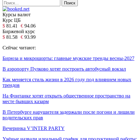
Курсы валют
Курс ЦБ
$
81.41
€
94.06
Биржевой курс
$
81.58
€
93.99
Сейчас читают:
Бирюза и микрошорты: главные мужские тренды весны‑2027
В аэропорту Пулково хотят построить автобусный вокзал
Как меняется стиль жизни в 2026 году под влиянием новых
трендов
На Фонтанке хотят открыть общественное пространство на
месте бывших казарм
В Петербурге нарушителя задержали после погони и лишили
водительских прав
Вечеринка V’INTER PARTY
Учёные назвали идеальный график для продуктивной работы: