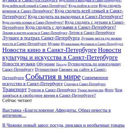
Куда пойти в выходные в Санкт-Петербурге?
Куда сходить
Куда пойти всей семьей в Санкт-Петербурге?
Куда пойти в сети
Куда сходить всей семьей в Санкт-
вечером в Санкт-Петербурге?
Петербурге?
Куда сходить на выходных в Санкт-Петербурге?
Куда сходить с детьми в Санкт-
Куда сходить осенью в Санкт-Петербурге?
Куда сходить с друзьями в Санкт-Петербурге?
Петербурге
Летом в Санкт-Петербурге
Лекции и мастер-классы в Санкт-Петербурге
Лучшее в театрах Санкт-Петербурга
Лучшие места где можно
поесть в Санкт-Петербурге
Музыка
Музыкальные фестивали в Санкт-Петербурге
Новости кино в Санкт-Петербурге
Новости
культуры и искусства в Санкт-Петербурге
Новости музыки
Обучение
Путеводитель по новогоднему
Погода
Свежее на сайте в Санкт-
Санкт-Петербургу
Путешествия
События в мире
Петербурге
Современное
искусство в Санкт-Петербурге
Стендап в Санкт-Петербурге
Транспорт
Чем
Туризм в Санкт-Петербурге
Фото
Уроки творчества
заняться в свободное время в Санкт-Петербурге?
Сейчас читают
Выставка «Благословение Афродиты. Образ невесты в
античном…
В Чижике новый завоз: посуда, рюкзаки и необычные товары