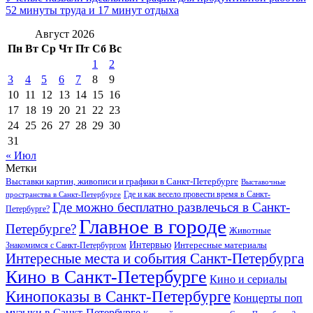
52 минуты труда и 17 минут отдыха
Август 2026
Пн
Вт
Ср
Чт
Пт
Сб
Вс
1
2
3
4
5
6
7
8
9
10
11
12
13
14
15
16
17
18
19
20
21
22
23
24
25
26
27
28
29
30
31
« Июл
Метки
Выставки картин, живописи и графики в Санкт-Петербурге
Выставочные
Где и как весело провести время в Санкт-
пространства в Санкт-Петербурге
Где можно бесплатно развлечься в Санкт-
Петербурге?
Главное в городе
Петербурге?
Животные
Интервью
Интересные материалы
Знакомимся с Санкт-Петербургом
Интересные места и события Санкт-Петербурга
Кино в Санкт-Петербурге
Кино и сериалы
Кинопоказы в Санкт-Петербурге
Концерты поп
музыки в Санкт-Петербурге