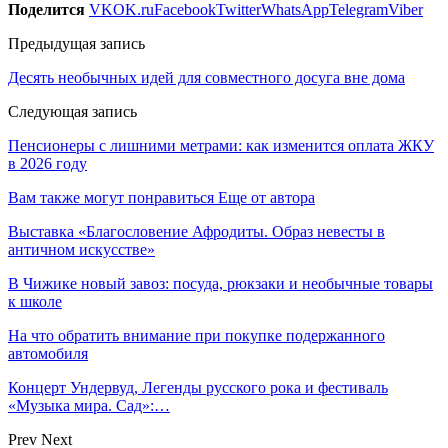
Поделится
VK
OK.ru
Facebook
Twitter
WhatsApp
Telegram
Viber
Предыдущая запись
Десять необычных идей для совместного досуга вне дома
Следующая запись
Пенсионеры с лишними метрами: как изменится оплата ЖКУ
в 2026 году
Вам также могут понравиться
Еще от автора
Выставка «Благословение Афродиты. Образ невесты в
античном искусстве»
В Чижике новый завоз: посуда, рюкзаки и необычные товары
к школе
На что обратить внимание при покупке подержанного
автомобиля
Концерт Ундервуд, Легенды русского рока и фестиваль
«Музыка мира. Сад»:…
Prev
Next