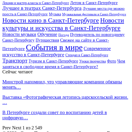
Летом в Санкт-Петербурге
Лекции и мастер-классы в Санкт-Петербурге
Лучшее в театрах Санкт-Петербурга
Лучшие места где можно
поесть в Санкт-Петербурге
Музыка
Музыкальные фестивали в Санкт-Петербурге
Новости кино в Санкт-Петербурге
Новости
культуры и искусства в Санкт-Петербурге
Новости музыки
Обучение
Путеводитель по новогоднему
Погода
Свежее на сайте в Санкт-
Санкт-Петербургу
Путешествия
События в мире
Петербурге
Современное
искусство в Санкт-Петербурге
Стендап в Санкт-Петербурге
Транспорт
Чем
Туризм в Санкт-Петербурге
Фото
Уроки творчества
заняться в свободное время в Санкт-Петербурге?
Сейчас читают
Минстрой напомнил, что управляющие компании обязаны
менять…
Выставка «Фотографическая летопись царскосельской жизни.
…
В Петербурге создали совет по воспитанию детей в
цифровую…
Prev
Next
1 из 2 549