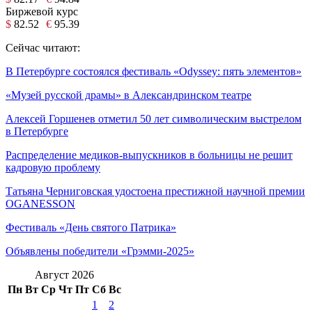
Биржевой курс
$
82.52
€
95.39
Сейчас читают:
В Петербурге состоялся фестиваль «Odyssey: пять элементов»
«Музей русской драмы» в Александринском театре
Алексей Горшенев отметил 50 лет символическим выстрелом
в Петербурге
Распределение медиков-выпускников в больницы не решит
кадровую проблему
Татьяна Черниговская удостоена престижной научной премии
OGANESSON
Фестиваль «День святого Патрика»
Объявлены победители «Грэмми-2025»
Август 2026
Пн
Вт
Ср
Чт
Пт
Сб
Вс
1
2