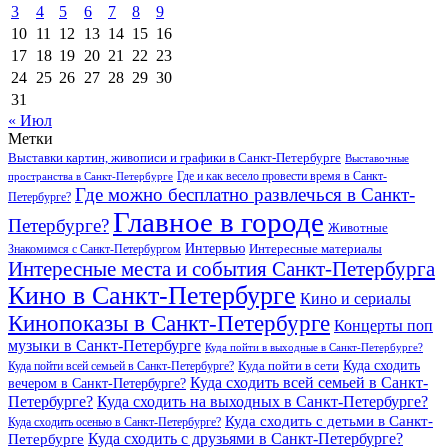
3
4
5
6
7
8
9
10
11
12
13
14
15
16
17
18
19
20
21
22
23
24
25
26
27
28
29
30
31
« Июл
Метки
Выставки картин, живописи и графики в Санкт-Петербурге
Выставочные
Где и как весело провести время в Санкт-
пространства в Санкт-Петербурге
Где можно бесплатно развлечься в Санкт-
Петербурге?
Главное в городе
Петербурге?
Животные
Интервью
Интересные материалы
Знакомимся с Санкт-Петербургом
Интересные места и события Санкт-Петербурга
Кино в Санкт-Петербурге
Кино и сериалы
Кинопоказы в Санкт-Петербурге
Концерты поп
музыки в Санкт-Петербурге
Куда пойти в выходные в Санкт-Петербурге?
Куда сходить
Куда пойти всей семьей в Санкт-Петербурге?
Куда пойти в сети
Куда сходить всей семьей в Санкт-
вечером в Санкт-Петербурге?
Петербурге?
Куда сходить на выходных в Санкт-Петербурге?
Куда сходить с детьми в Санкт-
Куда сходить осенью в Санкт-Петербурге?
Куда сходить с друзьями в Санкт-Петербурге?
Петербурге