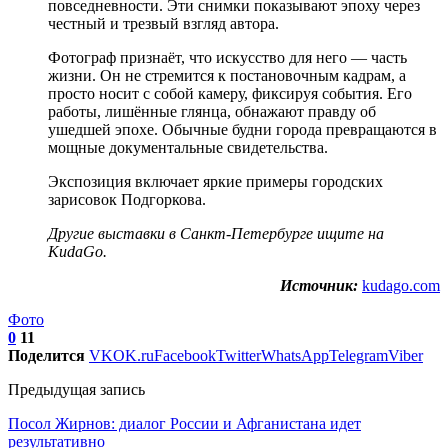
повседневности. Эти снимки показывают эпоху через
честный и трезвый взгляд автора.
Фотограф признаёт, что искусство для него — часть
жизни. Он не стремится к постановочным кадрам, а
просто носит с собой камеру, фиксируя события. Его
работы, лишённые глянца, обнажают правду об
ушедшей эпохе. Обычные будни города превращаются в
мощные документальные свидетельства.
Экспозиция включает яркие примеры городских
зарисовок Подгоркова.
Другие
выставки в Санкт-Петербурге
ищите на
KudaGo.
Источник:
kudago.com
Фото
0
11
Поделится
VK
OK.ru
Facebook
Twitter
WhatsApp
Telegram
Viber
Предыдущая запись
Посол Жирнов: диалог России и Афганистана идет
результативно