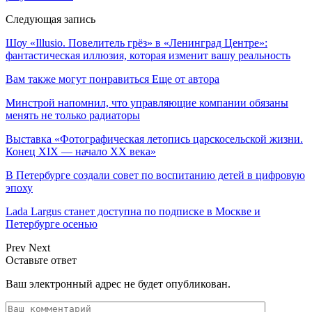
Следующая запись
Шоу «Illusio. Повелитель грёз» в «Ленинград Центре»:
фантастическая иллюзия, которая изменит вашу реальность
Вам также могут понравиться
Еще от автора
Минстрой напомнил, что управляющие компании обязаны
менять не только радиаторы
Выставка «Фотографическая летопись царскосельской жизни.
Конец XIX — начало XX века»
В Петербурге создали совет по воспитанию детей в цифровую
эпоху
Lada Largus станет доступна по подписке в Москве и
Петербурге осенью
Prev
Next
Оставьте ответ
Ваш электронный адрес не будет опубликован.