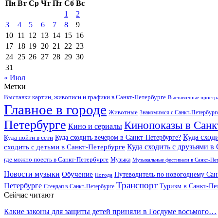
Пн
Вт
Ср
Чт
Пт
Сб
Вс
1
2
3
4
5
6
7
8
9
10
11
12
13
14
15
16
17
18
19
20
21
22
23
24
25
26
27
28
29
30
31
« Июл
Метки
Выставки картин, живописи и графики в Санкт-Петербурге
Выставочные простра
Главное в городе
Животные
Знакомимся с Санкт-Петербур
Петербурге
Кинопоказы в Санк
Кино и сериалы
Куда сход
Куда сходить вечером в Санкт-Петербурге?
Куда пойти в сети
Куда сходить с друзьями в
сходить с детьми в Санкт-Петербурге
где можно поесть в Санкт-Петербурге
Музыка
Музыкальные фестивали в Санкт-Пе
Новости музыки
Обучение
Путеводитель по новогоднему Сан
Погода
Транспорт
Петербурге
Туризм в Санкт-Пе
Стендап в Санкт-Петербурге
Сейчас читают
Какие законы для защиты детей приняли в Госдуме восьмого…