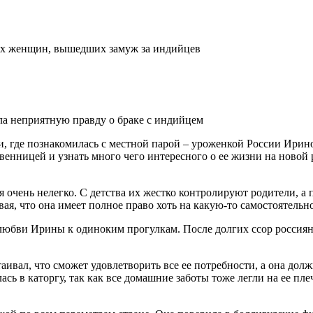
ких женщин, вышедших замуж за индийцев
и, где познакомилась с местной парой – уроженкой России Ири
твенницей и узнать много чего интересного о ее жизни на ново
я очень нелегко. С детства их жестко контролируют родители, а
ая, что она имеет полное право хоть на какую-то самостоятельно
бви Ирины к одиноким прогулкам. После долгих ссор россиянка,
аивал, что сможет удовлетворить все ее потребности, а она долж
лась в каторгу, так как все домашние заботы тоже легли на ее п