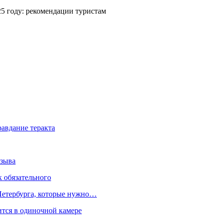
25 году: рекомендации туристам
равдание теракта
озыва
к обязательного
 Петербурга, которые нужно…
тся в одиночной камере