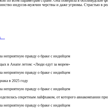
ужой по всем параметрам стране. Она поверила в болливудские ф
ьшинство индусов-мужчин черствы и даже угрюмы. Страстью в ре
ок…
ых в Анапе летом: «Люди едут за морем»
иака в 2025 году
оделилась секретным лайфхаком, от которого авиакомпании при