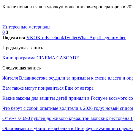
Как не попасться «на удочку» мошенников-туроператоров в 20
Интересные материалы
0
3
Поделится
VK
OK.ru
Facebook
Twitter
WhatsApp
Telegram
Viber
Предыдущая запись
Кинопрограмма CINEMA CASCADE
Следующая запись
Жителя Владивостока осудили за призывы к смене власти и оп
Вам также могут понравиться
Еще от автора
Какие законы для защиты детей приняли в Госдуме восьмого с
Что берут с собой опытные водители в 2026 году: новый списо
От ежа за 690 рублей до живого краба: три морских ресторана
Обвиняемый в убийстве ребенка в Петербурге Жилкин содержи