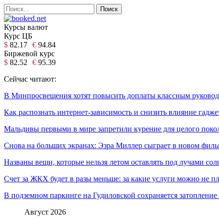
Курсы валют
Курс ЦБ
$
82.17
€
94.84
Биржевой курс
$
82.52
€
95.39
Сейчас читают:
В Минпросвещения хотят повысить доплаты классным руковод
Как распознать интернет-зависимость и снизить влияние гадже
Мальдивы первыми в мире запретили курение для целого поко
Снова на больших экранах: Эзра Миллер сыграет в новом фил
Названы вещи, которые нельзя летом оставлять под лучами сол
Счет за ЖКХ будет в разы меньше: за какие услуги можно не п
В подземном паркинге на Гудиловской сохраняется затопление 
Август 2026