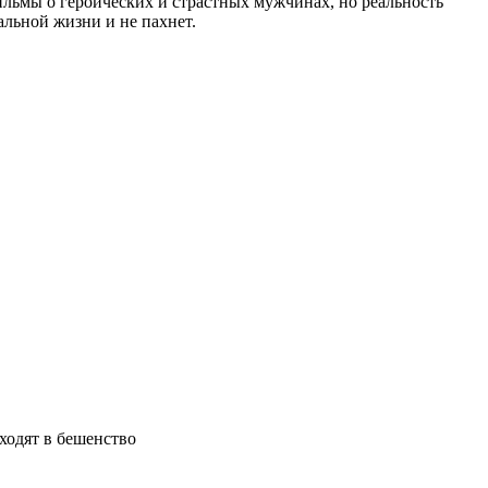
ильмы о героических и страстных мужчинах, но реальность
альной жизни и не пахнет.
ходят в бешенство