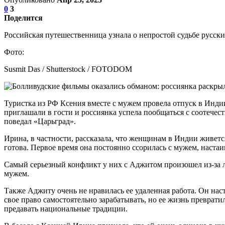
0
3
Поделится
Российская путешественница узнала о непростой судьбе русс
Фото:
Susmit Das / Shutterstock / FOTODOM
Туристка из РФ Ксения вместе с мужем провела отпуск в Инди
приглашали в гости и россиянка успела пообщаться с соотечес
поведал «Царьград».
Ирина, в частности, рассказала, что женщинам в Индии живетс
готова. Первое время она постоянно ссорилась с мужем, настаив
Самый серьезный конфликт у них с Аджитом произошел из-за лю
мужем.
Также Аджиту очень не нравилась ее удаленная работа. Он наст
свое право самостоятельно зарабатывать, но ее жизнь преврати
предавать национальные традиции.