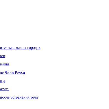
ителям в малых городах
тов
ления
ьме Линн Рэмси
нца
латить
после устранения течи