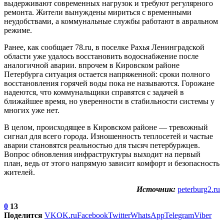
выдерживают современных нагрузок и требуют регулярного
ремонта. Жители вынуждены мириться с временными
неудобствами, а коммунальные службы работают в авральном
режиме.
Ранее, как сообщает 78.ru, в поселке Рахья Ленинградской
области уже удалось восстановить водоснабжение после
аналогичной аварии. впрочем в Кировском районе
Петербурга ситуация остается напряженной: сроки полного
восстановления горячей воды пока не называются. Горожане
надеются, что коммунальщики справятся с задачей в
ближайшее время, но уверенности в стабильности системы у
многих уже нет.
В целом, происходящее в Кировском районе — тревожный
сигнал для всего города. Изношенность теплосетей и частые
аварии становятся реальностью для тысяч петербуржцев.
Вопрос обновления инфраструктуры выходит на первый
план, ведь от этого напрямую зависит комфорт и безопасность
жителей.
Источник:
peterburg2.ru
0
13
Поделится
VK
OK.ru
Facebook
Twitter
WhatsApp
Telegram
Viber