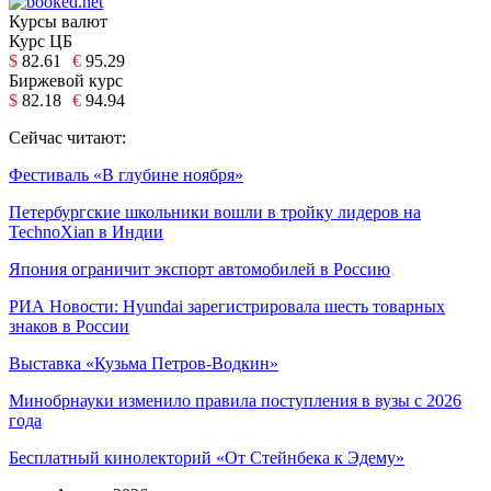
Курсы валют
Курс ЦБ
$
82.61
€
95.29
Биржевой курс
$
82.18
€
94.94
Сейчас читают:
Фестиваль «В глубине ноября»
Петербургские школьники вошли в тройку лидеров на
TechnoXian в Индии
Япония ограничит экспорт автомобилей в Россию
РИА Новости: Hyundai зарегистрировала шесть товарных
знаков в России
Выставка «Кузьма Петров-Водкин»
Минобрнауки изменило правила поступления в вузы с 2026
года
Бесплатный кинолекторий «От Стейнбека к Эдему»