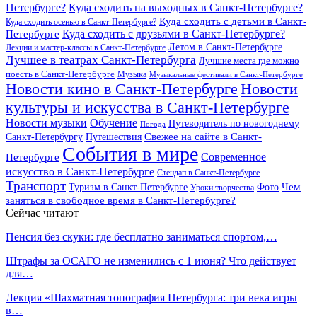
Петербурге?
Куда сходить на выходных в Санкт-Петербурге?
Куда сходить с детьми в Санкт-
Куда сходить осенью в Санкт-Петербурге?
Куда сходить с друзьями в Санкт-Петербурге?
Петербурге
Летом в Санкт-Петербурге
Лекции и мастер-классы в Санкт-Петербурге
Лучшее в театрах Санкт-Петербурга
Лучшие места где можно
поесть в Санкт-Петербурге
Музыка
Музыкальные фестивали в Санкт-Петербурге
Новости кино в Санкт-Петербурге
Новости
культуры и искусства в Санкт-Петербурге
Новости музыки
Обучение
Путеводитель по новогоднему
Погода
Свежее на сайте в Санкт-
Санкт-Петербургу
Путешествия
События в мире
Петербурге
Современное
искусство в Санкт-Петербурге
Стендап в Санкт-Петербурге
Транспорт
Чем
Туризм в Санкт-Петербурге
Фото
Уроки творчества
заняться в свободное время в Санкт-Петербурге?
Сейчас читают
Пенсия без скуки: где бесплатно заниматься спортом,…
Штрафы за ОСАГО не изменились с 1 июня? Что действует
для…
Лекция «Шахматная топография Петербурга: три века игры
в…