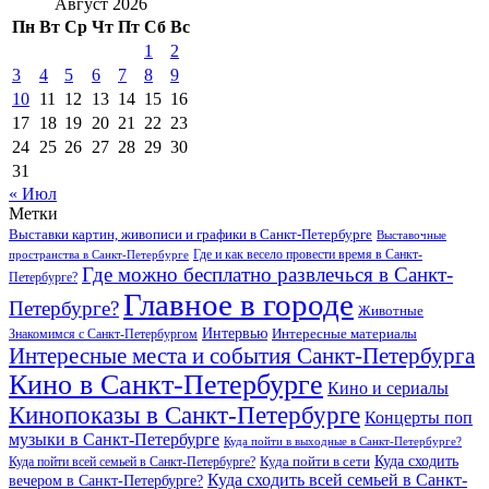
Август 2026
Пн
Вт
Ср
Чт
Пт
Сб
Вс
1
2
3
4
5
6
7
8
9
10
11
12
13
14
15
16
17
18
19
20
21
22
23
24
25
26
27
28
29
30
31
« Июл
Метки
Выставки картин, живописи и графики в Санкт-Петербурге
Выставочные
Где и как весело провести время в Санкт-
пространства в Санкт-Петербурге
Где можно бесплатно развлечься в Санкт-
Петербурге?
Главное в городе
Петербурге?
Животные
Интервью
Интересные материалы
Знакомимся с Санкт-Петербургом
Интересные места и события Санкт-Петербурга
Кино в Санкт-Петербурге
Кино и сериалы
Кинопоказы в Санкт-Петербурге
Концерты поп
музыки в Санкт-Петербурге
Куда пойти в выходные в Санкт-Петербурге?
Куда сходить
Куда пойти всей семьей в Санкт-Петербурге?
Куда пойти в сети
Куда сходить всей семьей в Санкт-
вечером в Санкт-Петербурге?