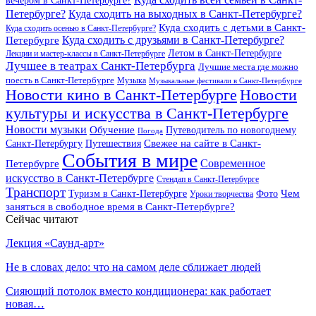
Петербурге?
Куда сходить на выходных в Санкт-Петербурге?
Куда сходить с детьми в Санкт-
Куда сходить осенью в Санкт-Петербурге?
Куда сходить с друзьями в Санкт-Петербурге?
Петербурге
Летом в Санкт-Петербурге
Лекции и мастер-классы в Санкт-Петербурге
Лучшее в театрах Санкт-Петербурга
Лучшие места где можно
поесть в Санкт-Петербурге
Музыка
Музыкальные фестивали в Санкт-Петербурге
Новости кино в Санкт-Петербурге
Новости
культуры и искусства в Санкт-Петербурге
Новости музыки
Обучение
Путеводитель по новогоднему
Погода
Свежее на сайте в Санкт-
Санкт-Петербургу
Путешествия
События в мире
Петербурге
Современное
искусство в Санкт-Петербурге
Стендап в Санкт-Петербурге
Транспорт
Чем
Туризм в Санкт-Петербурге
Фото
Уроки творчества
заняться в свободное время в Санкт-Петербурге?
Сейчас читают
Лекция «Саунд-арт»
Не в словах дело: что на самом деле сближает людей
Сияющий потолок вместо кондиционера: как работает
новая…