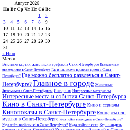
Август 2026
Пн
Вт
Ср
Чт
Пт
Сб
Вс
1
2
3
4
5
6
7
8
9
10
11
12
13
14
15
16
17
18
19
20
21
22
23
24
25
26
27
28
29
30
31
« Июл
Метки
Выставки картин, живописи и графики в Санкт-Петербурге
Выставочные
Где и как весело провести время в Санкт-
пространства в Санкт-Петербурге
Где можно бесплатно развлечься в Санкт-
Петербурге?
Главное в городе
Петербурге?
Животные
Интервью
Интересные материалы
Знакомимся с Санкт-Петербургом
Интересные места и события Санкт-Петербурга
Кино в Санкт-Петербурге
Кино и сериалы
Кинопоказы в Санкт-Петербурге
Концерты поп
музыки в Санкт-Петербурге
Куда пойти в выходные в Санкт-Петербурге?
Куда сходить
Куда пойти всей семьей в Санкт-Петербурге?
Куда пойти в сети
Куда сходить всей семьей в Санкт-
вечером в Санкт-Петербурге?