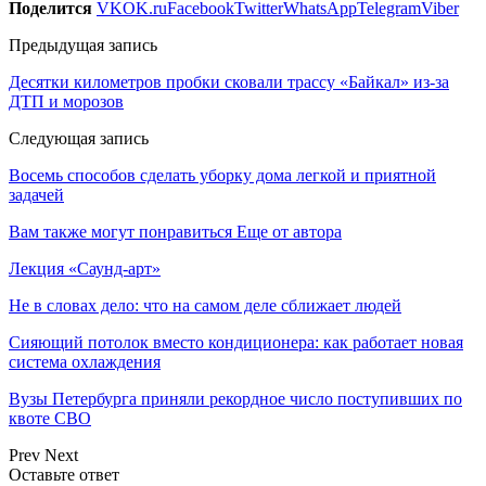
Поделится
VK
OK.ru
Facebook
Twitter
WhatsApp
Telegram
Viber
Предыдущая запись
Десятки километров пробки сковали трассу «Байкал» из-за
ДТП и морозов
Следующая запись
Восемь способов сделать уборку дома легкой и приятной
задачей
Вам также могут понравиться
Еще от автора
Лекция «Саунд-арт»
Не в словах дело: что на самом деле сближает людей
Сияющий потолок вместо кондиционера: как работает новая
система охлаждения
Вузы Петербурга приняли рекордное число поступивших по
квоте СВО
Prev
Next
Оставьте ответ